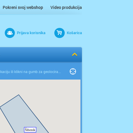
Pokreni svoj webshop
Video produkcija
Prijava korisnika
Košarica
K
Odaberi lokaciju ili klikni na gumb za geolociranje