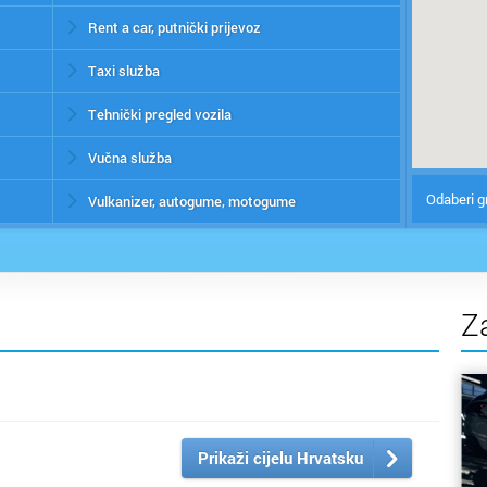
Rent a car, putnički prijevoz
Taxi služba
Tehnički pregled vozila
Vučna služba
Odaberi g
Vulkanizer, autogume, motogume
Z
Prikaži cijelu Hrvatsku