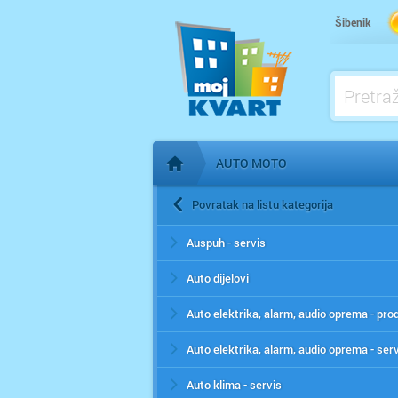
Šibenik
AUTO MOTO
Početna stranica
Povratak na listu kategorija
Auspuh - servis
Auto dijelovi
Auto elektrika, alarm, audio oprema - pro
Auto elektrika, alarm, audio oprema - ser
Auto klima - servis