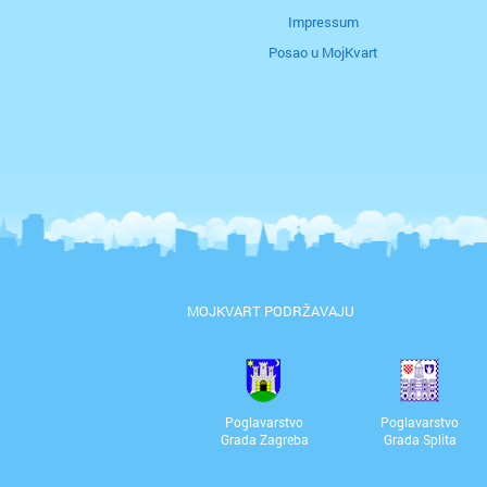
Impressum
Posao u MojKvart
MOJKVART PODRŽAVAJU
Poglavarstvo
Poglavarstvo
Grada Zagreba
Grada Splita