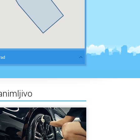
rad
animljivo