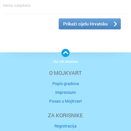
Nema subjekata
Prikaži cijelu Hrvatsku
Na vrh stranice
O MOJKVART
Popis gradova
Impressum
Posao u MojKvart
ZA KORISNIKE
Registracija