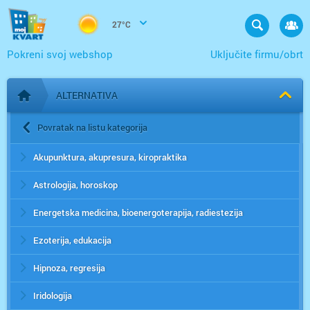
27°C
Pokreni svoj webshop
Uključite firmu/obrt
ALTERNATIVA
Početna stranica
Povratak na listu kategorija
Akupunktura, akupresura, kiropraktika
Astrologija, horoskop
Energetska medicina, bioenergoterapija, radiestezija
Ezoterija, edukacija
Hipnoza, regresija
Iridologija