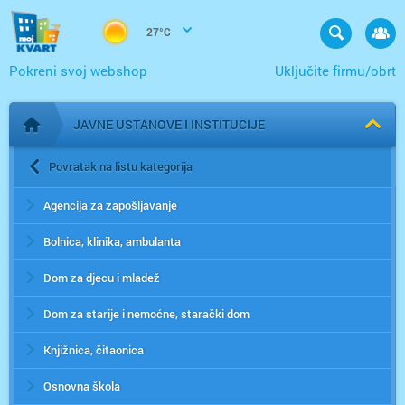
27°C
Pokreni svoj webshop
Uključite firmu/obrt
JAVNE USTANOVE I INSTITUCIJE
Početna stranica
Povratak na listu kategorija
Agencija za zapošljavanje
Bolnica, klinika, ambulanta
Dom za djecu i mladež
Dom za starije i nemoćne, starački dom
Knjižnica, čitaonica
Osnovna škola