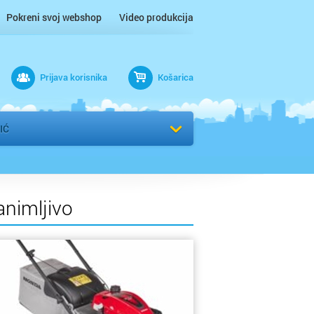
Pokreni svoj webshop
Video produkcija
Prijava korisnika
Košarica
rad
IĆ
animljivo