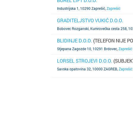
BOREL LIFT D.O.O.
SAZNAJ VIŠE
Industrijska 1, 10290 Zaprešić
,
Zaprešić
GRADITELJSTVO VUKIĆ D.O.O.
SAZNAJ VIŠE
Bobovec Rozganski, Kumrovečka cesta 258, 10
BLIDINJE D.O.O.
(TELEFON NIJE P
SAZNAJ VIŠE
Stjepana Zagozde 10, 10291 Brdovec
,
Zaprešić
LORSEL STROJEVI D.O.O.
(SUBJEK
SAZNAJ VIŠE
Savska opatovina 32, 10000 ZAGREB
,
Zaprešić