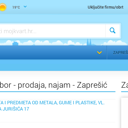
Trgovina građevinskog materijala
Uključite firmu/obrt
19°C
Voda, vodoinstalater, vodovod, kanalizacija - servis
Voda, vodoinstalater, vodovod, kanalizacija - ugradnja
a
Odaberi g
ZAPREŠ
pribor - prodaja, najam - Zaprešić
Z
TA I PREDMETA OD METALA, GUME I PLASTIKE, VL.
 JURIŠIĆA 17