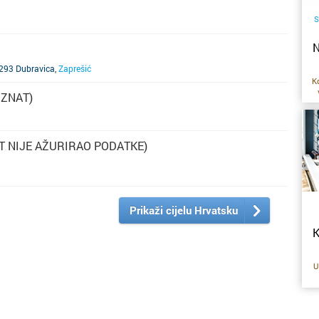
S
N
293 Dubravica
,
Zaprešić
Ko
OZNAT)
po
T NIJE AŽURIRAO PODATKE)
Prikaži cijelu Hrvatsku
di
K
(n
na
re
U
c
R