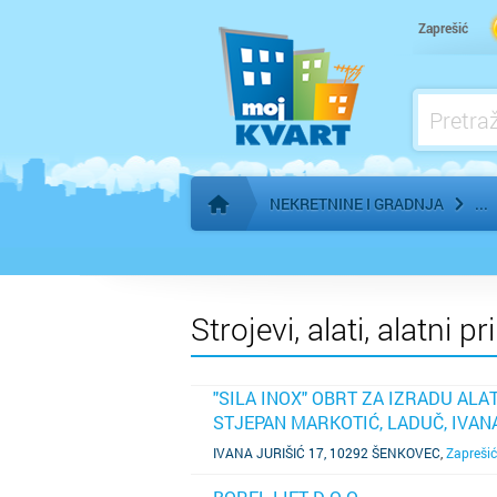
Kamen, Mramor, Klesar, Restaurator
Zaprešić
Krovopokrivački radovi
Kupaonice, Keramika, Sanitarije - prodaja
Kupaonice, Keramika, Sanitarije - ugradnj
NEKRETNINE I GRADNJA
Početna stranica
Strojevi, alati, alatni 
"SILA INOX" OBRT ZA IZRADU ALA
STJEPAN MARKOTIĆ, LADUČ, IVANA
SAZNAJ VIŠE
IVANA JURIŠIĆ 17, 10292 ŠENKOVEC
,
Zaprešić