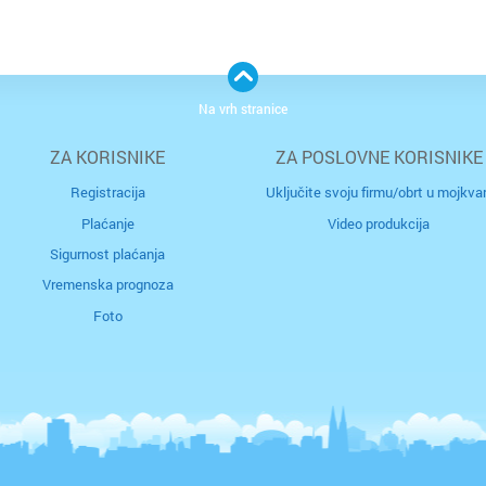
je
r
ka
no
od
Na vrh stranice
pr
n
in
A
ZA KORISNIKE
ZA POSLOVNE KORISNIKE
z
k
jo
Registracija
Uključite svoju firmu/obrt u mojkvar
o
Plaćanje
Video produkcija
ši
ve
Sigurnost plaćanja
Vremenska prognoza
po
Foto
d
p
ne
se
z
j
s
p