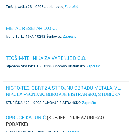
Trešnjevačka 23, 10298 Jablanovec
,
Zaprešić
METAL REŠETAR D.O.O.
Ivana Turka 16/A, 10292 Šenkovec
,
Zaprešić
TEOŠIM-TEHNIKA ZA VARENJE D.O.O.
Stjepana Šimunića 16, 10298 Oborovo Bistransko
,
Zaprešić
NICRO-TEC, OBRT ZA STROJNU OBRADU METALA, VL.
NIKOLA PEČNJAK, BUKOVJE BISTRANSKO, STUBIČKA
429
(SUBJEKT NIJE AŽURIRAO PODATKE)
STUBIČKA 429, 10298 BUKOVJE BISTRANSKO
,
Zaprešić
OPRUGE KADUNIĆ
(SUBJEKT NIJE AŽURIRAO
PODATKE)