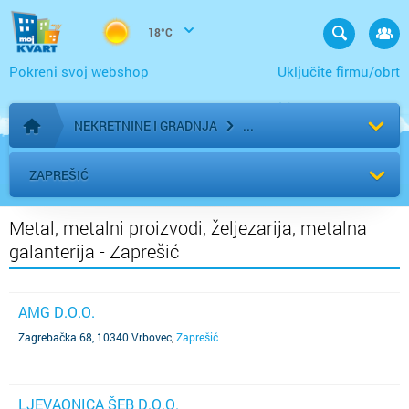
18°C
Pokreni svoj webshop
Uključite firmu/obrt
NEKRETNINE I GRADNJA
Početna stranica
ZAPREŠIĆ
Metal, metalni proizvodi, željezarija, metalna
galanterija - Zaprešić
AMG D.O.O.
Zagrebačka 68, 10340 Vrbovec
,
Zaprešić
LJEVAONICA ŠEB D.O.O.