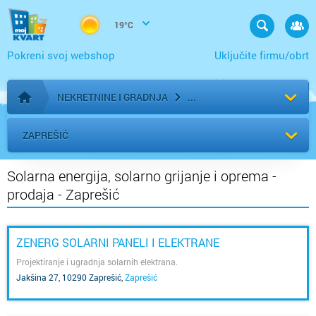
19°C
Pokreni svoj webshop
Uključite firmu/obrt
NEKRETNINE I GRADNJA
Početna stranica
ZAPREŠIĆ
Solarna energija, solarno grijanje i oprema -
prodaja - Zaprešić
ZENERG SOLARNI PANELI I ELEKTRANE
Projektiranje i ugradnja solarnih elektrana.
Jakšina 27, 10290 Zaprešić
,
Zaprešić