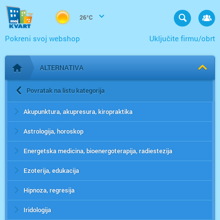
26°C
Pokreni svoj webshop
Uključite firmu/obrt
ALTERNATIVA
Početna stranica
Povratak na listu kategorija
Akupunktura, akupresura, kiropraktika
Astrologija, horoskop
Energetska medicina, bioenergoterapija, radiestezija
Ezoterija, edukacija
Hipnoza, regresija
Iridologija