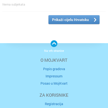
Nema subjekata
Prikaži cijelu Hrvatsku
Na vrh stranice
O MOJKVART
Popis gradova
Impressum
Posao u MojKvart
ZA KORISNIKE
Registracija