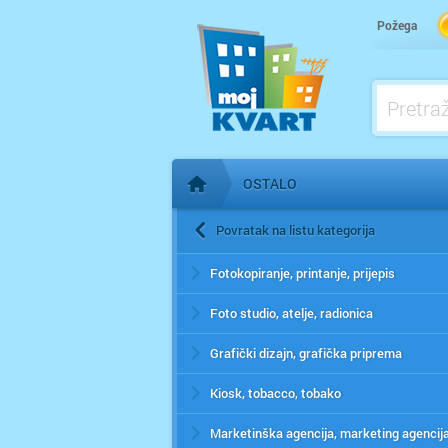
Požega
OSTALO
Početna stranica
Povratak na listu kategorija
Fotokopiranje, printanje, prijepis
Foto studio, atelje, radionica
Grafički dizajn, grafička priprema
Kiosk, tobacco, tobako
Marketinška agencija, marketing agencij