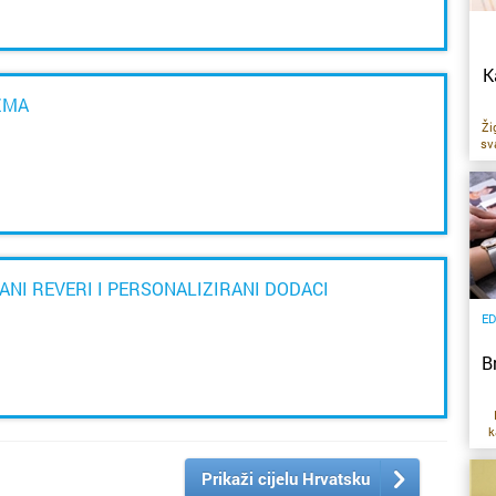
K
ZMA
Ži
sv
d
p
o
ot
ANI REVERI I PERSONALIZIRANI DODACI
ED
d
B
p
v
k
ot
Prikaži cijelu Hrvatsku
i