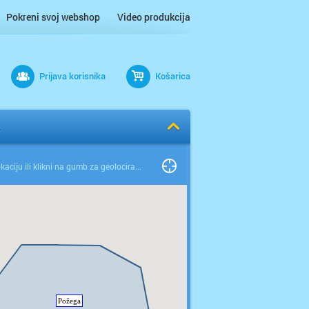
Pokreni svoj webshop
Video produkcija
Prijava korisnika
Košarica
A
Odaberi lokaciju ili klikni na gumb za geolociranje