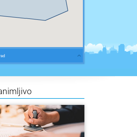
rad
animljivo