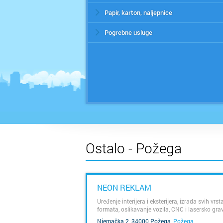
Papir, karton, naljepnice
Pogrebne usluge
Ostalo - Požega
NEON REKLAM
Uređenje interijera i eksterijera, izrada svih vrs
formata, oslikavanje vozila, CNC i lasersko gravir
mesing, drvo i ostalo
SAZNAJ VIŠE
Njemačka 2, 34000 Požega
,
Požega