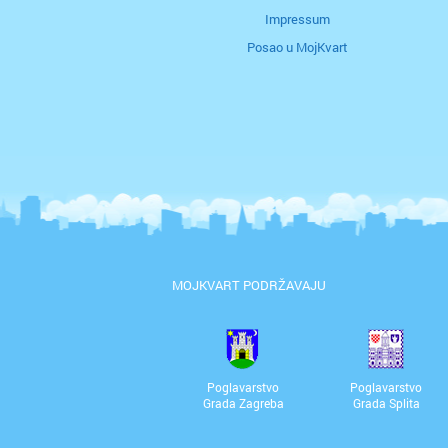
Impressum
Posao u MojKvart
MOJKVART PODRŽAVAJU
Poglavarstvo
Poglavarstvo
Grada Zagreba
Grada Splita