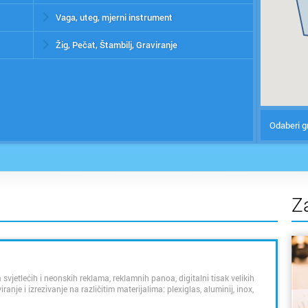
Vaga, uteg, mjerni instrument
Žig, Pečat, Štambilj, Graviranje
Odaberi g
Z
ta svjetlećih i neonskih reklama, reklamnih panoa, digitalni tisak velikih
anje i izrezivanje na različitim materijalima: plexiglas, aluminij, inox,