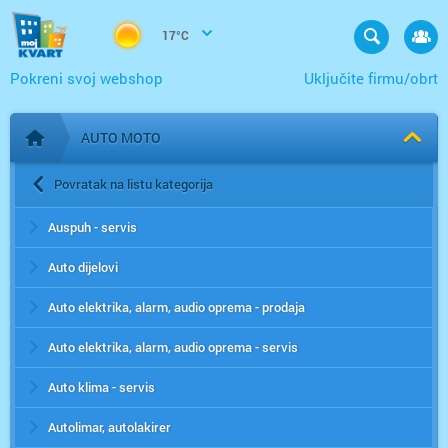
17°C
Pokreni svoj webshop
Uključite firmu/obrt
AUTO MOTO
Početna stranica
Povratak na listu kategorija
Auspuh - servis
Auto dijelovi
Auto elektrika, alarm, audio oprema - prodaja
Auto elektrika, alarm, audio oprema - servis
Auto klima - servis
Autolimar, autolakirer