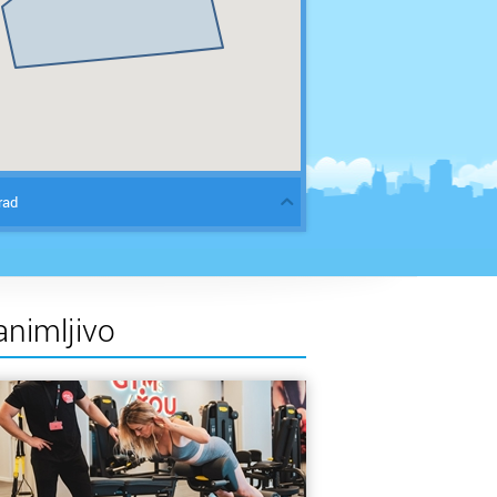
rad
animljivo