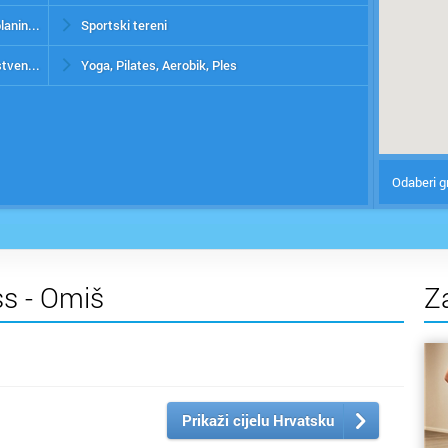
Izviđačko društvo, planinarsko društvo, planinarski odred
Sportski tereni
Pustolovni turizam, seoski turizam, zdrastveni turizam, lovni turizam
Yoga, Pilates, Aerobik, Ples
Odaberi g
ess - Omiš
Z
Prikaži cijelu Hrvatsku