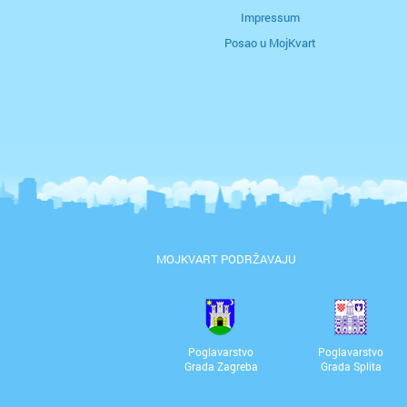
Impressum
Posao u MojKvart
MOJKVART PODRŽAVAJU
Poglavarstvo
Poglavarstvo
Grada Zagreba
Grada Splita