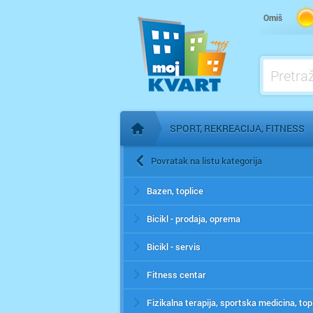
Omiš
SPORT, REKREACIJA, FITNESS
Početna stranica
Povratak na listu kategorija
Bazen, toplice
Bicikl - prodaja, oprema
Bicikl - servis
Fitness centar