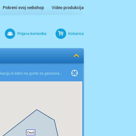
Pokreni svoj webshop
Video produkcija
Prijava korisnika
Košarica
Odaberi lokaciju ili klikni na gumb za geolociranje