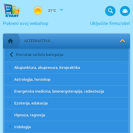
21°C
Pokreni svoj webshop
Uključite firmu/obrt
ALTERNATIVA
Početna stranica
Povratak na listu kategorija
Akupunktura, akupresura, kiropraktika
Astrologija, horoskop
Energetska medicina, bioenergoterapija, radiestezija
Ezoterija, edukacija
Hipnoza, regresija
Iridologija