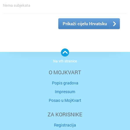
Nema subjekata
Prikaži cijelu Hrvatsku
Na vrh stranice
O MOJKVART
Popis gradova
Impressum
Posao u MojKvart
ZA KORISNIKE
Registracija