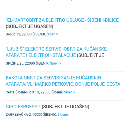
"EL-MAR" OBRT ZA ELEKTRO USLUGE - ŠIBENIK-BILICE
(SUBJEKT JE UGAŠEN)
Bosuć 12, 22000 ŠIBENIK
,
Šibenik
"LJUBIĆ" ELEKTRO SERVIS -OBRT ZA KUĆANSKE
APARATE I ELEKTROINSTALACIJE
(SUBJEKT JE
UGAŠEN)
GRIŽINE 25, 22000 ŠIBENIK
,
Šibenik
BAKOTA OBRT ZA SERVISIRANJE KUĆANSKIH
APARATA, VL. MARKO PETKOVIĆ, DONJE POLJE, CESTA
ŠIBENIK-SPLIT 13
(SUBJEKT JE UGAŠEN)
Cesta Šibenik-Split 13, 22000 Šibenik
,
Šibenik
GIRO ESPRESSO
(SUBJEKT JE UGAŠEN)
ZAGREBAČKA 2, 10000 ŠIBENIK
,
Šibenik