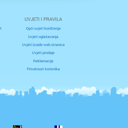
ki Brod
UVJETI I PRAVILA
t
Opći uvjeti korištenja
Uvjeti oglašavanja
Uvjeti izrade web stranica
n
Uvjeti prodaje
Reklamacije
Privatnost korisnika
n
Gorica
i