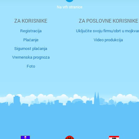
Na vrh stranice
Slavons
ZA KORISNIKE
ZA POSLOVNE KORISNIKE
Solin
Registracija
Uključite svoju firmu/obrt u mojkvar
Plaćanje
Video produkcija
Split
Sigurnost plaćanja
Sukoša
Vremenska prognoza
Foto
Trogir
Umag
Varaždi
Velika 
Vinkovc