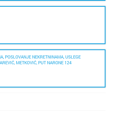
va
Metkovi
ko
a
Nin
p
Nova Gr
k
o
ol
Novalja
sa
NA, POSLOVANJE NEKRETNINAMA, USLEGE
Novigra
al
LAREVIĆ, METKOVIĆ, PUT NARONE 124
Omiš
n
p
Opatija
t
Oroslav
Osijek