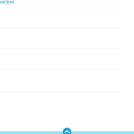
Požega
nski Brod
Pula
Rijeka
Rovinj
Samobo
Šibenik
Sinj
Sisak
Skradin
Slatina