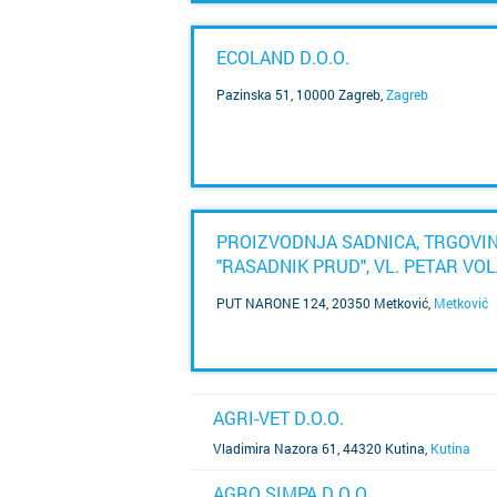
ECOLAND D.O.O.
Pazinska 51, 10000 Zagreb
,
Zagreb
SAZNAJ VIŠE
PROIZVODNJA SADNICA, TRGOVI
"RASADNIK PRUD", VL. PETAR VO
PUT NARONE 124, 20350 Metković
,
Metković
SAZNAJ VIŠE
AGRI-VET D.O.O.
SAZNAJ VIŠE
Vladimira Nazora 61, 44320 Kutina
,
Kutina
AGRO SIMPA D.O.O.