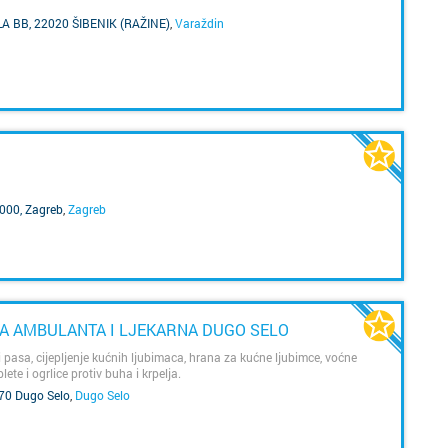
Kaštela
g
tr
 BB, 22020 ŠIBENIK (RAŽINE)
,
Varaždin
ur
t
Knin
n
d
P
A
Koprivn
p
uk
2
Kraljevi
za
t
o
Krapina
j
gn
000, Zagreb
,
Zagreb
Križevci
k
Kutina
A AMBULANTA I LJEKARNA DUGO SELO
ud
Labin
 pasa, cijepljenje kućnih ljubimaca, hrana za kućne ljubimce, voćne
t
lete i ogrlice protiv buha i krpelja.
Makars
370 Dugo Selo
,
Dugo Selo
ra
m
Marija B