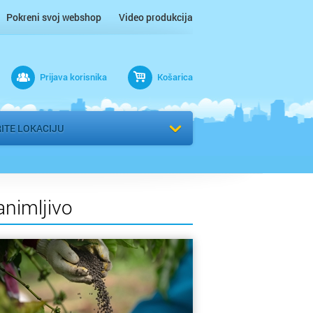
Pokreni svoj webshop
Video produkcija
ac
Prijava korisnika
Košarica
 n/m
r
ITE LOKACIJU
 / Međimurje
animljivo