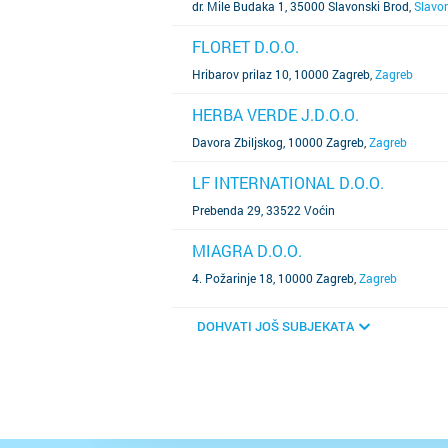
dr. Mile Budaka 1, 35000 Slavonski Brod
,
Slavo
FLORET D.O.O.
SAZNAJ VIŠE
Hribarov prilaz 10, 10000 Zagreb
,
Zagreb
HERBA VERDE J.D.O.O.
SAZNAJ VIŠE
Davora Zbiljskog, 10000 Zagreb
,
Zagreb
LF INTERNATIONAL D.O.O.
SAZNAJ VIŠE
Prebenda 29, 33522 Voćin
MIAGRA D.O.O.
SAZNAJ VIŠE
4. Požarinje 18, 10000 Zagreb
,
Zagreb
DOHVATI JOŠ SUBJEKATA