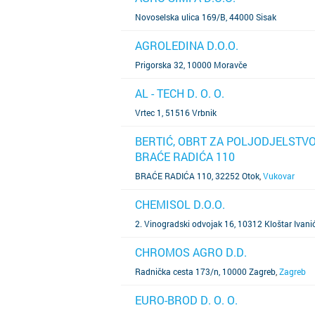
SAZNAJ VIŠE
Novoselska ulica 169/B, 44000 Sisak
AGROLEDINA D.O.O.
SAZNAJ VIŠE
Prigorska 32, 10000 Moravče
AL - TECH D. O. O.
SAZNAJ VIŠE
Vrtec 1, 51516 Vrbnik
BERTIĆ, OBRT ZA POLJODJELSTVO,
BRAĆE RADIĆA 110
SAZNAJ VIŠE
BRAĆE RADIĆA 110, 32252 Otok
,
Vukovar
CHEMISOL D.O.O.
SAZNAJ VIŠE
2. Vinogradski odvojak 16, 10312 Kloštar Ivani
CHROMOS AGRO D.D.
SAZNAJ VIŠE
Radnička cesta 173/n, 10000 Zagreb
,
Zagreb
EURO-BROD D. O. O.
SAZNAJ VIŠE