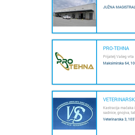
JUŽNA MAGISTRALA
SAZNAJ VIŠE
PRO-TEHNA
Prijatelj Vašeg vrta
Maksimirska 64, 10
SAZNAJ VIŠE
VETERINARSK
Kastracija mačaka i
sadnice, gnojiva, tab
Veterinarska 3, 10
SAZNAJ VIŠE