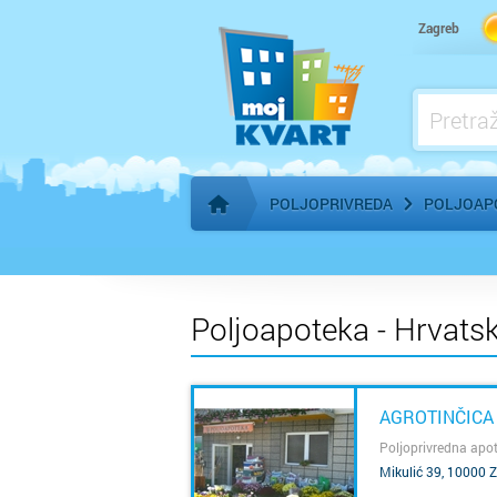
Zagreb
POLJOPRIVREDA
POLJOAP
Početna stranica
Poljoapoteka - Hrvats
AGROTINČICA
Poljoprivredna apo
Mikulić 39, 10000 
SAZNAJ VIŠE