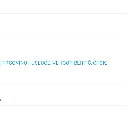
otok Br
otok Hv
otok Ko
otok Kr
 TRGOVINU I USLUGE, VL. IGOR BERTIĆ, OTOK,
otok Pa
Pazin
Petrinja
ć
Podstra
Poreč