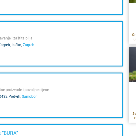
Donja S
Drniš
Dubrovn
Or
anje i zaštita bilja
u
Zagreb, Lučko
,
Zagreb
mi
Dugo Se
c
O
Gospić
po
Imotski
gn
Če
i 
tne proizvode i povoljne cijene
Ivanić 
 10432 Podvrh
,
Samobor
p
Jastreb
ko
Sv
z
p
Karlova
do
je
o
 "BURA"