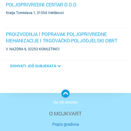
POLJOPRIVREDNI CENTAR D.O.O.
Kralja Tomislava 1, 31554 Veliškovci
PROIZVODNJA I POPRAVAK POLJOPRIVREDNE
MEHANIZACIJE I TRGOVAČKO-POLJODJELSKI OBRT
"KOLARIĆ", VL. PERO KOLARIĆ, KOMLETINCI, V. NAZORA
V. NAZORA 6, 32253 KOMLETINCI
6
DOHVATI JOŠ SUBJEKATA
Na vrh stranice
O MOJKVART
Popis gradova