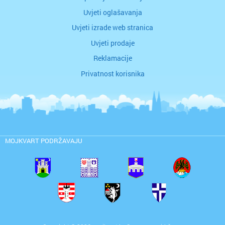
Uvjeti oglašavanja
Uvjeti izrade web stranica
Uvjeti prodaje
Reklamacije
Privatnost korisnika
MOJKVART PODRŽAVAJU