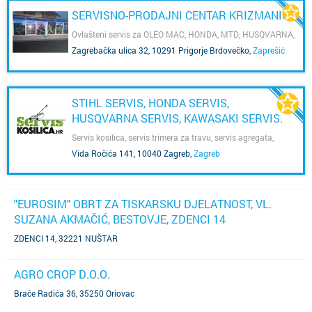
SERVISNO-PRODAJNI CENTAR KRIZMANIĆ
Ovlašteni servis za OLEO MAC, HONDA, MTD, HUSQVARNA,
CUB CADET i LABIN PROGRES
Zagrebačka ulica 32, 10291 Prigorje Brdovečko
,
Zaprešić
STIHL SERVIS, HONDA SERVIS,
HUSQVARNA SERVIS, KAWASAKI SERVIS.
Servis kosilica, servis trimera za travu, servis agregata,
servis pumpi za vodu, servis motornih pila.
Vida Ročića 141, 10040 Zagreb
,
Zagreb
"EUROSIM" OBRT ZA TISKARSKU DJELATNOST, VL.
SUZANA AKMAČIĆ, BESTOVJE, ZDENCI 14
ZDENCI 14, 32221 NUŠTAR
AGRO CROP D.O.O.
Braće Radića 36, 35250 Oriovac