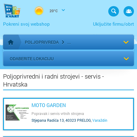
20°C
Pokreni svoj webshop
Uključite firmu/obrt
POLJOPRIVREDA
Početna stranica
ODABERITE LOKACIJU
Poljoprivredni i radni strojevi - servis -
Hrvatska
MOTO GARDEN
Popravak i servis vrtnih strojeva
Stjepana Radića 13, 40323 PRELOG
,
Varaždin