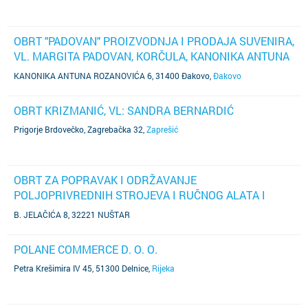
OBRT "PADOVAN" PROIZVODNJA I PRODAJA SUVENIRA,
VL. MARGITA PADOVAN, KORČULA, KANONIKA ANTUNA
ROZANOVIĆA 6
KANONIKA ANTUNA ROZANOVIĆA 6, 31400 Đakovo
,
Đakovo
OBRT KRIZMANIĆ, VL: SANDRA BERNARDIĆ
Prigorje Brdovečko, Zagrebačka 32
,
Zaprešić
OBRT ZA POPRAVAK I ODRŽAVANJE
POLJOPRIVREDNIH STROJEVA I RUČNOG ALATA I
TRGOVINU " SERVIS BAN ", VL DARKO BAN, NUŠTAR, B.
B. JELAČIĆA 8, 32221 NUŠTAR
JELAČIĆA 8
POLANE COMMERCE D. O. O.
Petra Krešimira IV 45, 51300 Delnice
,
Rijeka