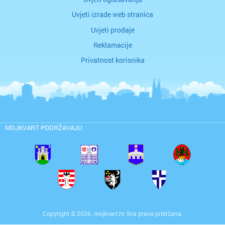
Uvjeti izrade web stranica
Uvjeti prodaje
Reklamacije
Privatnost korisnika
MOJKVART PODRŽAVAJU
Copyright © 2026. mojkvart.hr. Sva prava pridržana.