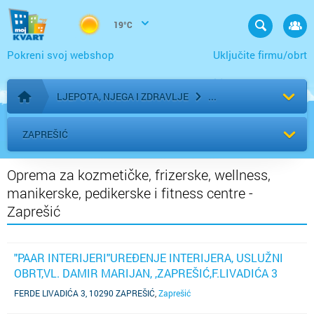
19°C
Pokreni svoj webshop
Uključite firmu/obrt
LJEPOTA, NJEGA I ZDRAVLJE
Početna stranica
ZAPREŠIĆ
Oprema za kozmetičke, frizerske, wellness,
manikerske, pedikerske i fitness centre -
Zaprešić
"PAAR INTERIJERI"UREĐENJE INTERIJERA, USLUŽNI
OBRT,VL. DAMIR MARIJAN, ,ZAPREŠIĆ,F.LIVADIĆA 3
(TELEFON NIJE POZNAT)
FERDE LIVADIĆA 3, 10290 ZAPREŠIĆ
,
Zaprešić