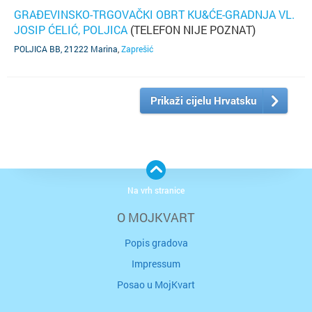
GRAĐEVINSKO-TRGOVAČKI OBRT KU&ĆE-GRADNJA VL.
JOSIP ĆELIĆ, POLJICA
(TELEFON NIJE POZNAT)
POLJICA BB, 21222 Marina
,
Zaprešić
Prikaži cijelu Hrvatsku
Na vrh stranice
O MOJKVART
Popis gradova
Impressum
Posao u MojKvart