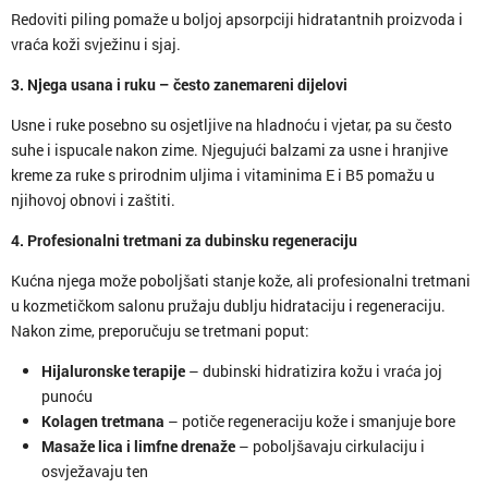
Redoviti piling pomaže u boljoj apsorpciji hidratantnih proizvoda i
vraća koži svježinu i sjaj.
3. Njega usana i ruku – često zanemareni dijelovi
Usne i ruke posebno su osjetljive na hladnoću i vjetar, pa su često
suhe i ispucale nakon zime. Njegujući balzami za usne i hranjive
kreme za ruke s prirodnim uljima i vitaminima E i B5 pomažu u
njihovoj obnovi i zaštiti.
4. Profesionalni tretmani za dubinsku regeneraciju
Kućna njega može poboljšati stanje kože, ali profesionalni tretmani
u kozmetičkom salonu pružaju dublju hidrataciju i regeneraciju.
Nakon zime, preporučuju se tretmani poput:
Hijaluronske terapije
– dubinski hidratizira kožu i vraća joj
punoću
Kolagen tretmana
– potiče regeneraciju kože i smanjuje bore
Masaže lica i limfne drenaže
– poboljšavaju cirkulaciju i
osvježavaju ten