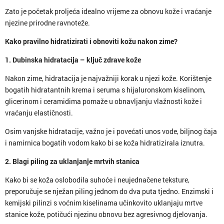
Zato je početak proljeća idealno vrijeme za obnovu kože i vraćanje
njezine prirodne ravnoteže.
Kako pravilno hidratizirati i obnoviti kožu nakon zime?
1. Dubinska hidratacija – ključ zdrave kože
Nakon zime, hidratacija je najvažniji korak u njezi kože. Korištenje
bogatih hidratantnih krema i seruma s hijaluronskom kiselinom,
glicerinom i ceramidima pomaže u obnavljanju vlažnosti kože i
vraćanju elastičnosti.
Osim vanjske hidratacije, važno je i povećati unos vode, biljnog čaja
i namirnica bogatih vodom kako bi se koža hidratizirala iznutra.
2. Blagi piling za uklanjanje mrtvih stanica
Kako bi se koža oslobodila suhoće i neujednačene teksture,
preporučuje se nježan piling jednom do dva puta tjedno. Enzimski i
kemijski pilinzi s voćnim kiselinama učinkovito uklanjaju mrtve
stanice kože, potičući njezinu obnovu bez agresivnog djelovanja.