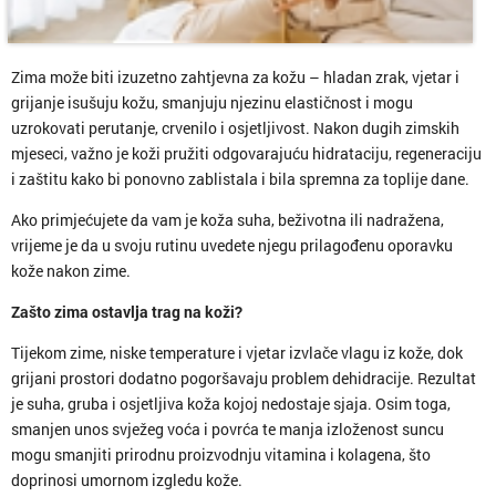
Zima može biti izuzetno zahtjevna za kožu – hladan zrak, vjetar i
grijanje isušuju kožu, smanjuju njezinu elastičnost i mogu
uzrokovati perutanje, crvenilo i osjetljivost. Nakon dugih zimskih
mjeseci, važno je koži pružiti odgovarajuću hidrataciju, regeneraciju
i zaštitu kako bi ponovno zablistala i bila spremna za toplije dane.
Ako primjećujete da vam je koža suha, beživotna ili nadražena,
vrijeme je da u svoju rutinu uvedete njegu prilagođenu oporavku
kože nakon zime.
Zašto zima ostavlja trag na koži?
Tijekom zime, niske temperature i vjetar izvlače vlagu iz kože, dok
grijani prostori dodatno pogoršavaju problem dehidracije. Rezultat
je suha, gruba i osjetljiva koža kojoj nedostaje sjaja. Osim toga,
smanjen unos svježeg voća i povrća te manja izloženost suncu
mogu smanjiti prirodnu proizvodnju vitamina i kolagena, što
doprinosi umornom izgledu kože.