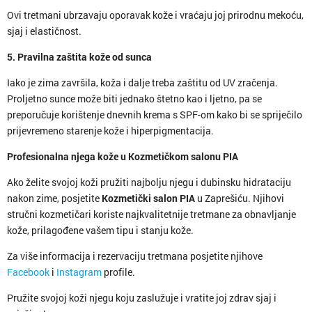
Ovi tretmani ubrzavaju oporavak kože i vraćaju joj prirodnu mekoću,
sjaj i elastičnost.
5. Pravilna zaštita kože od sunca
Iako je zima završila, koža i dalje treba zaštitu od UV zračenja.
Proljetno sunce može biti jednako štetno kao i ljetno, pa se
preporučuje korištenje dnevnih krema s SPF-om kako bi se spriječilo
prijevremeno starenje kože i hiperpigmentacija.
Profesionalna njega kože u Kozmetičkom salonu PIA
Ako želite svojoj koži pružiti najbolju njegu i dubinsku hidrataciju
nakon zime, posjetite
Kozmetički salon PIA
u Zaprešiću. Njihovi
stručni kozmetičari koriste najkvalitetnije tretmane za obnavljanje
kože, prilagođene vašem tipu i stanju kože.
Za više informacija i rezervaciju tretmana posjetite njihove
Facebook
i
Instagram
profile.
Pružite svojoj koži njegu koju zaslužuje i vratite joj zdrav sjaj i