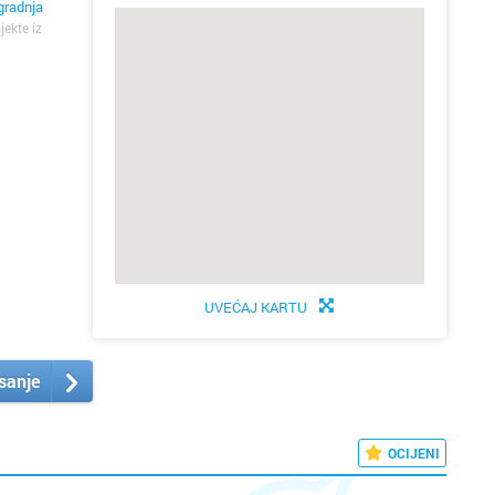
ugradnja
jekte iz
UVEĆAJ KARTU
isanje
OCIJENI