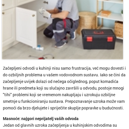
Začepljeni odvodi u kuhinji nisu samo frustracija, već mogu dovesti i
do ozbiljnih problema u vašem vodovodnom sustavu. Iako se čini da
začepljenje uvijek dolazi od nečega očiglednog, poput komadića
hrane ili predmeta koji su slučajno završili u odvodu, postoje mnogi
"tihi" problemi koji se vremenom nakupljaju i uzrokuju ozbiljne
smetnje u funkcioniranju sustava. Prepoznavanje uzroka može vam
pomoći da brzo djelujete i spriječite skuplje popravke u budućnosti.
Masnoće: najgori neprijatelj vaših odvoda
Jedan od glavnih uzroka začepljenja u kuhinjskim odvodima su