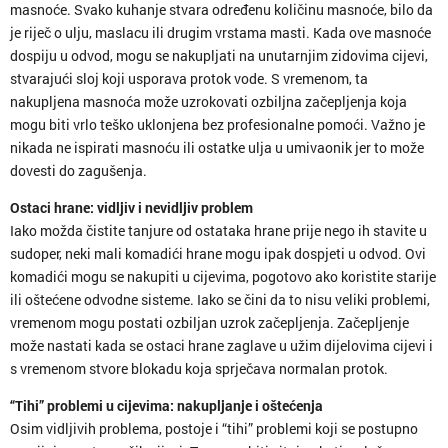
masnoće. Svako kuhanje stvara određenu količinu masnoće, bilo da
je riječ o ulju, maslacu ili drugim vrstama masti. Kada ove masnoće
dospiju u odvod, mogu se nakupljati na unutarnjim zidovima cijevi,
stvarajući sloj koji usporava protok vode. S vremenom, ta
nakupljena masnoća može uzrokovati ozbiljna začepljenja koja
mogu biti vrlo teško uklonjena bez profesionalne pomoći. Važno je
nikada ne ispirati masnoću ili ostatke ulja u umivaonik jer to može
dovesti do zagušenja.
Ostaci hrane: vidljiv i nevidljiv problem
Iako možda čistite tanjure od ostataka hrane prije nego ih stavite u
sudoper, neki mali komadići hrane mogu ipak dospjeti u odvod. Ovi
komadići mogu se nakupiti u cijevima, pogotovo ako koristite starije
ili oštećene odvodne sisteme. Iako se čini da to nisu veliki problemi,
vremenom mogu postati ozbiljan uzrok začepljenja. Začepljenje
može nastati kada se ostaci hrane zaglave u užim dijelovima cijevi i
s vremenom stvore blokadu koja sprječava normalan protok.
“Tihi” problemi u cijevima: nakupljanje i oštećenja
Osim vidljivih problema, postoje i “tihi” problemi koji se postupno