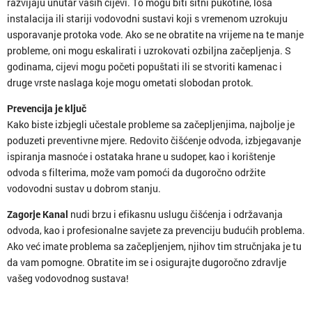
razvijaju unutar vaših cijevi. To mogu biti sitni pukotine, loša
instalacija ili stariji vodovodni sustavi koji s vremenom uzrokuju
usporavanje protoka vode. Ako se ne obratite na vrijeme na te manje
probleme, oni mogu eskalirati i uzrokovati ozbiljna začepljenja. S
godinama, cijevi mogu početi popuštati ili se stvoriti kamenac i
druge vrste naslaga koje mogu ometati slobodan protok.
Prevencija je ključ
Kako biste izbjegli učestale probleme sa začepljenjima, najbolje je
poduzeti preventivne mjere. Redovito čišćenje odvoda, izbjegavanje
ispiranja masnoće i ostataka hrane u sudoper, kao i korištenje
odvoda s filterima, može vam pomoći da dugoročno održite
vodovodni sustav u dobrom stanju.
Zagorje Kanal
nudi brzu i efikasnu uslugu čišćenja i održavanja
odvoda, kao i profesionalne savjete za prevenciju budućih problema.
Ako već imate problema sa začepljenjem, njihov tim stručnjaka je tu
da vam pomogne. Obratite im se i osigurajte dugoročno zdravlje
vašeg vodovodnog sustava!