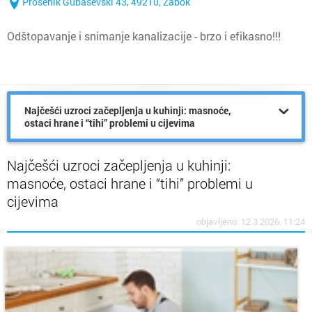
Prosenik Gubaševski 43, 49210, Zabok
Odštopavanje i snimanje kanalizacije - brzo i efikasno!!!
Najčešći uzroci začepljenja u kuhinji: masnoće,
ostaci hrane i “tihi” problemi u cijevima
Najčešći uzroci začepljenja u kuhinji:
masnoće, ostaci hrane i “tihi” problemi u
cijevima
objavljeno: 12.3.2026. 11:24