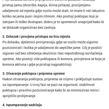
pristup jamu (dvorište, kapija, širina prilaza), procijenjenu
udaljenost od mjesta gdje vozilo može stati, te imate li već iskustvo
koliko se jama puni i kojim ritmom. Ako postoji poklopac koji je
zatrpan ili teško dostupan, dobro je to spomenuti unaprijed kako bi
se dolazak organizirao bez zastoja.
2. Dolazak i procjena pristupa na licu mjesta
Po dolasku, djelatnici provjeravaju gdje se vozilo može sigurno
pozicionirati i kolika je udaljenost do septičke jame. Cilj je postići
siguran rad bez oštećenja okućnice i bez nepotrebnog razvlačenja
opreme. Ako postoji više poklopaca ili komora, provjerava se koja je
komora aktivna i gdje je pristup najpraktičniji.
3. Otvaranje poklopca i priprema opreme
Nakon otvaranja poklopca, priprema se crijevo i priključuje sustav
za ispumpavanje. U ovoj fazi se pazi na sigurnost, stabilnost
poklopca i pravilno pozicioniranje kako bi se minimizirao miris i
spriječilo prolijevanje.
4. Ispumpavanje sadržaja