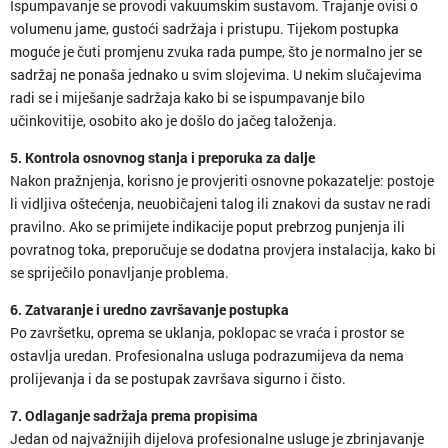
Ispumpavanje se provodi vakuumskim sustavom. Trajanje ovisi o
volumenu jame, gustoći sadržaja i pristupu. Tijekom postupka
moguće je čuti promjenu zvuka rada pumpe, što je normalno jer se
sadržaj ne ponaša jednako u svim slojevima. U nekim slučajevima
radi se i miješanje sadržaja kako bi se ispumpavanje bilo
učinkovitije, osobito ako je došlo do jačeg taloženja.
5. Kontrola osnovnog stanja i preporuka za dalje
Nakon pražnjenja, korisno je provjeriti osnovne pokazatelje: postoje
li vidljiva oštećenja, neuobičajeni talog ili znakovi da sustav ne radi
pravilno. Ako se primijete indikacije poput prebrzog punjenja ili
povratnog toka, preporučuje se dodatna provjera instalacija, kako bi
se spriječilo ponavljanje problema.
6. Zatvaranje i uredno završavanje postupka
Po završetku, oprema se uklanja, poklopac se vraća i prostor se
ostavlja uredan. Profesionalna usluga podrazumijeva da nema
prolijevanja i da se postupak završava sigurno i čisto.
7. Odlaganje sadržaja prema propisima
Jedan od najvažnijih dijelova profesionalne usluge je zbrinjavanje