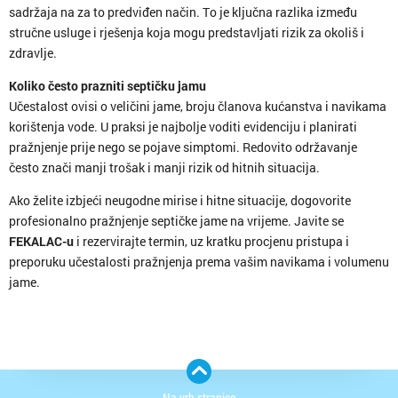
sadržaja na za to predviđen način. To je ključna razlika između
stručne usluge i rješenja koja mogu predstavljati rizik za okoliš i
zdravlje.
Koliko često prazniti septičku jamu
Učestalost ovisi o veličini jame, broju članova kućanstva i navikama
korištenja vode. U praksi je najbolje voditi evidenciju i planirati
pražnjenje prije nego se pojave simptomi. Redovito održavanje
često znači manji trošak i manji rizik od hitnih situacija.
Ako želite izbjeći neugodne mirise i hitne situacije, dogovorite
profesionalno pražnjenje septičke jame na vrijeme. Javite se
FEKALAC-u
i rezervirajte termin, uz kratku procjenu pristupa i
preporuku učestalosti pražnjenja prema vašim navikama i volumenu
jame.
Na vrh stranice