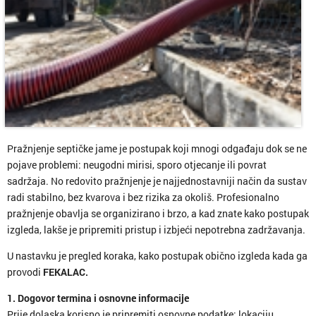
Pražnjenje septičke jame je postupak koji mnogi odgađaju dok se ne
pojave problemi: neugodni mirisi, sporo otjecanje ili povrat
sadržaja. No redovito pražnjenje je najjednostavniji način da sustav
radi stabilno, bez kvarova i bez rizika za okoliš. Profesionalno
pražnjenje obavlja se organizirano i brzo, a kad znate kako postupak
izgleda, lakše je pripremiti pristup i izbjeći nepotrebna zadržavanja.
U nastavku je pregled koraka, kako postupak obično izgleda kada ga
provodi
FEKALAC.
1. Dogovor termina i osnovne informacije
Prije dolaska korisno je pripremiti osnovne podatke: lokaciju,