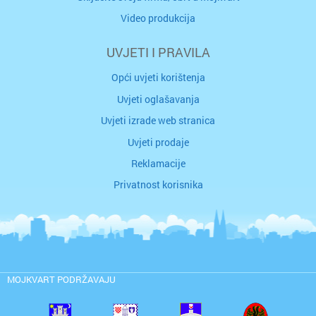
Video produkcija
UVJETI I PRAVILA
Opći uvjeti korištenja
Uvjeti oglašavanja
Uvjeti izrade web stranica
Uvjeti prodaje
Reklamacije
Privatnost korisnika
MOJKVART PODRŽAVAJU