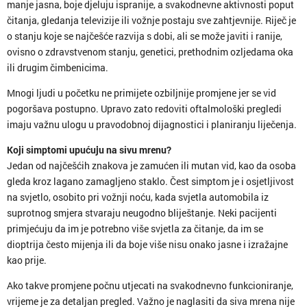
manje jasna, boje djeluju ispranije, a svakodnevne aktivnosti poput
čitanja, gledanja televizije ili vožnje postaju sve zahtjevnije. Riječ je
o stanju koje se najčešće razvija s dobi, ali se može javiti i ranije,
ovisno o zdravstvenom stanju, genetici, prethodnim ozljedama oka
ili drugim čimbenicima.
Mnogi ljudi u početku ne primijete ozbiljnije promjene jer se vid
pogoršava postupno. Upravo zato redoviti oftalmološki pregledi
imaju važnu ulogu u pravodobnoj dijagnostici i planiranju liječenja.
Koji simptomi upućuju na sivu mrenu?
Jedan od najčešćih znakova je zamućen ili mutan vid, kao da osoba
gleda kroz lagano zamagljeno staklo. Čest simptom je i osjetljivost
na svjetlo, osobito pri vožnji noću, kada svjetla automobila iz
suprotnog smjera stvaraju neugodno bliještanje. Neki pacijenti
primjećuju da im je potrebno više svjetla za čitanje, da im se
dioptrija često mijenja ili da boje više nisu onako jasne i izražajne
kao prije.
Ako takve promjene počnu utjecati na svakodnevno funkcioniranje,
vrijeme je za detaljan pregled. Važno je naglasiti da siva mrena nije