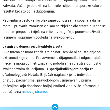
zahvata. Važno je dolaziti na kontrole i slijediti preporuke kako bi
rezultat bio što bolji i dugotrajniji.
Pacijentima često veliko olakšanje donosi sama spoznaja da ne
moraju prihvatiti zamućen vid kao neizbježan dio starenja. Kada se
problem prepozna i riješi na vrijeme, moguće je ponovno uživati u
jasnijem i sigurnijem pogledu na svakodnevicu.
Jasniji vid donosi veću kvalitetu života
Siva mrena ne mora značiti trajno narušen vid ni odustajanje od
aktivnosti koje volite. Pravovremena dijagnostika i odgovarajuće
liječenje mogu donijeti značajno poboljšanje i vratiti sigurnost u
svakodnevnim situacijama. U
Specijalističkoj ordinacija za
oftalmologiju dr Nataša Brijačak
naglasak je na individualnom
pristupu pacijentima i pravodobnom usmjeravanju prema
rješenjima koja doprinose boljoj kvaliteti vida. Više informacija
potražite na
njihovoj stranici.