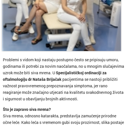
Problemi s vidom koji nastaju postupno često se pripisuju umoru,
godinama ili potrebi za novim naočalama, no u mnogim slučajevima
uzrok može biti siva mrena. U
Specijalističkoj ordinaciji za
oftalmologiju dr Nataša Brijačak
pacijentima se nastoji približiti
važnost pravovremenog prepoznavanja simptoma, jer rano
reagiranje može značajno utjecati na kvalitetu svakodnevnog života
i sigurnost u obavljanju brojnih aktivnosti.
Što je zapravo siva mrena?
Siva mrena, odnosno katarakta, predstavlja zamućenje prirodne
očne leće. Kako leća s vremenom gubi svoju prozirnost, slika postaje