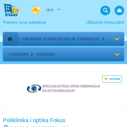
19°C
Pokreni svoj webshop
Uključite firmu/obrt
MEDICINA, STOMATOLOGIJA, FARMACIJA
Početna stranica
VARAŽDIN
VARAŽDIN
OCIJENI
Poliklinika i optika Fokus