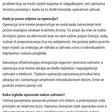
problem koji se može riješiti kapima ili odgađanjem, već zahtijeva
stručno praćenje i, kada za to dođe trenutak, operativni zahvat.
Kada je pravo vrijeme za operaciju?
Operacija sive mrene preporučuje se onda kada zamućenje leće
počne značajno ometati kvalitetu života. To znači da više ne vidite
dovoljno jasno za aktivnosti koje su vam važne, poput čitanja, rada,
vožnje ili prepoznavanja lica na udaljenosti. Ne postoji jedno pravilo
koje vrijedi za svakoga, jer odluka o zahvatu ovisi o individualnim
tegobama i nalazu pregleda.
Današnja oftalmologija omogućuje sigurne i precizne zahvate, a
operacija sive mrene ubraja se među najčešće i najuspješnije
zahvate u medicini. Tijekom operacije zamućena prirodna leća
uklanja se i zamjenjuje umjetnom intraokularnom lećom, čime se
postiže znatno jasniji vid.
Kako izgleda oporavak nakon zahvata?
Većina pacijenata oporavak prolazi vrlo dobro, a poboljšanje vida
primijeti se relativno brzo. Naravno, konačan tijek oporavka ovisi o
zdravstvenom stanju oka i pridržavanju uputa liječnika nakon