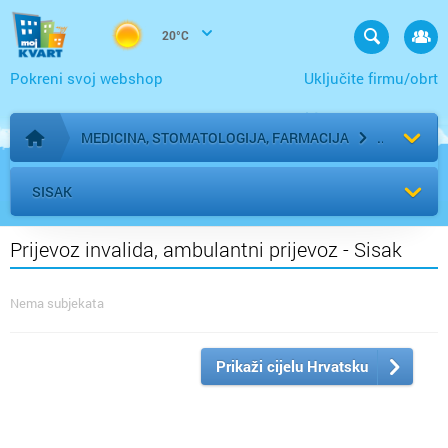
20°C
Pokreni svoj webshop
Uključite firmu/obrt
MEDICINA, STOMATOLOGIJA, FARMACIJA
Početna stranica
SISAK
Prijevoz invalida, ambulantni prijevoz - Sisak
Nema subjekata
Prikaži cijelu Hrvatsku