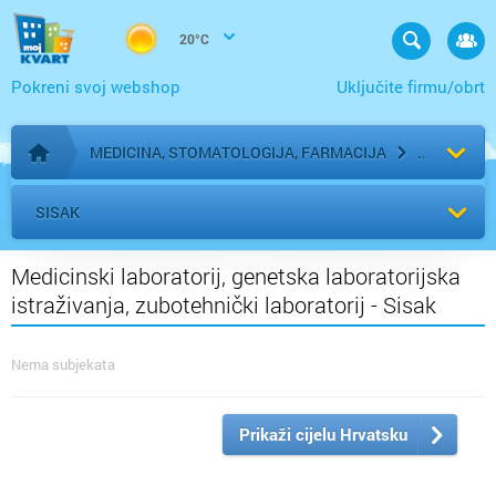
20°C
Pokreni svoj webshop
Uključite firmu/obrt
MEDICINA, STOMATOLOGIJA, FARMACIJA
Početna stranica
SISAK
Medicinski laboratorij, genetska laboratorijska
istraživanja, zubotehnički laboratorij - Sisak
Nema subjekata
Prikaži cijelu Hrvatsku