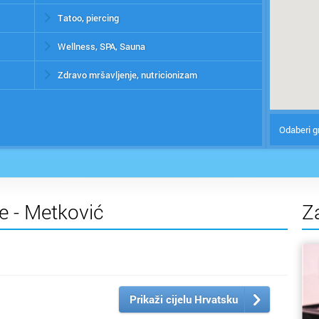
Tatoo, piercing
Wellness, SPA, Sauna
Zdravo mršavljenje, nutricionizam
Odaberi g
je - Metković
Z
Prikaži cijelu Hrvatsku