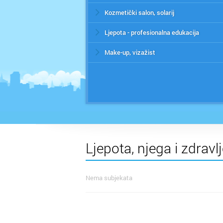
Kozmetički salon, solarij
Ljepota - profesionalna edukacija
Make-up, vizažist
Ljepota, njega i zdravl
Nema subjekata