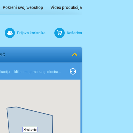
Pokreni svoj webshop
Video produkcija
Prijava korisnika
Košarica
IĆ
Odaberi lokaciju ili klikni na gumb za geolociranje