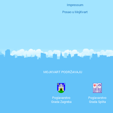
Impressum
Posao u MojKvart
MOJKVART PODRŽAVAJU
Poglavarstvo
Poglavarstvo
Grada Zagreba
Grada Splita