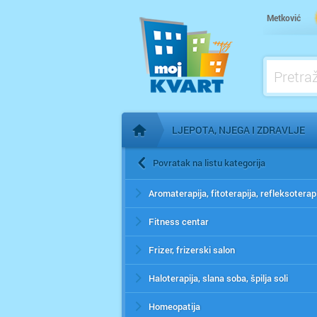
Metković
LJEPOTA, NJEGA I ZDRAVLJE
Početna stranica
Povratak na listu kategorija
Aromaterapija, fitoterapija, refleksoterap
Fitness centar
Frizer, frizerski salon
Haloterapija, slana soba, špilja soli
Homeopatija