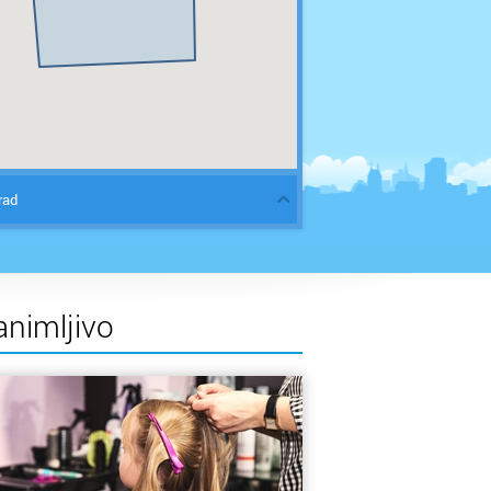
rad
animljivo