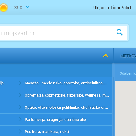
Uključite firmu/obrt
23°C
METKOV
ija
Masaža - medicinska, sportska, anticelulitna...
Oprema za kozmetičke, frizerske, wellness, manikerske, pedikerske i fitness centre
Optika, oftalmološka poliklinika, okulistička ordinacija
Parfumerija, drogerija, eterično ulje
Pedikura, manikura, nokti