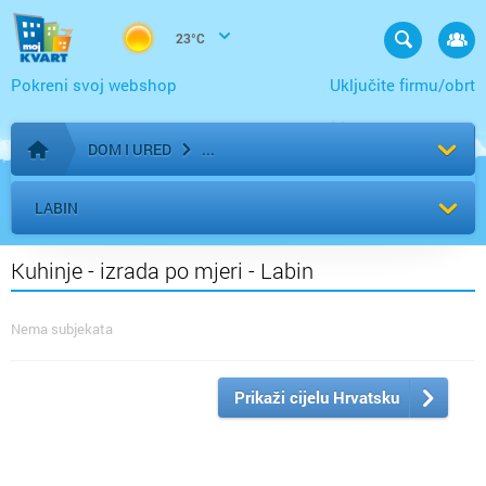
23°C
Pokreni svoj webshop
Uključite firmu/obrt
DOM I URED
Početna stranica
LABIN
Kuhinje - izrada po mjeri - Labin
Nema subjekata
Prikaži cijelu Hrvatsku