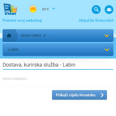
23°C
Pokreni svoj webshop
Uključite firmu/obrt
DOM I URED
Početna stranica
LABIN
Dostava, kurirska služba - Labin
Nema subjekata
Prikaži cijelu Hrvatsku