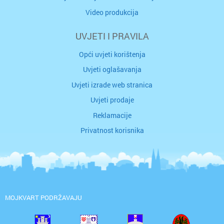
Video produkcija
UVJETI I PRAVILA
Opći uvjeti korištenja
Uvjeti oglašavanja
Uvjeti izrade web stranica
Uvjeti prodaje
Reklamacije
Privatnost korisnika
MOJKVART PODRŽAVAJU