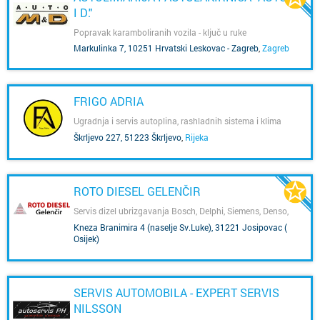
I D."
Popravak karamboliranih vozila - ključ u ruke
Markulinka 7, 10251 Hrvatski Leskovac - Zagreb
,
Zagreb
FRIGO ADRIA
Ugradnja i servis autoplina, rashladnih sistema i klima
uređaja
Škrljevo 227, 51223 Škrljevo
,
Rijeka
ROTO DIESEL GELENČIR
Servis dizel ubrizgavanja Bosch, Delphi, Siemens, Denso,
VDO, Continental
Kneza Branimira 4 (naselje Sv.Luke), 31221 Josipovac (
Osijek)
,
Osijek
SERVIS AUTOMOBILA - EXPERT SERVIS
NILSSON