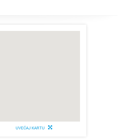
tubica
ik
lo
Grad
arsko
c
UVEĆAJ KARTU