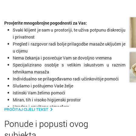
otok Br
otok Hv
Provjerite mnogobrojne pogodnosti za Vas:
Svaki klijent je sam u prostoriji, te uživa potpunu diskreciju
otok Ko
i privatnost
Pregled i razgovor radi bolje prilagodbe masaže uključen je
otok Kr
u cijenu
Nema čekanja i posvećuje Vam se dovoljno vremena
otok Pa
Specijalizirano osoblje s velikim iskustvom u raznim
tehnikama masaža
Pazin
Individualno se prilagođavamo radi učinkovitije pomoći
Slušamo i poštujemo Vaše želje
Istinski Vam želimo pomoći
Petrinja
Miran, tih i visoko higijenski prostor
Ugodna i opuštena atmosfera
Podstra
PROČITAJ CIJELI TEKST
Biti će Vam ponuđeni čaj ili sok
Koriste se prirodna i organska hladno prešana ulja
Ponude i popusti ovog
Poreč
Svi preparati su visoke kvalitete i ne izazivaju alergijske reakcije
subjekta
Čekaju Vas korisni savjeti i pokazne vježbe prilagođene Vama