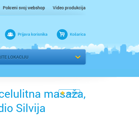
Pokreni svoj webshop
Video produkcija
ac
Prijava korisnika
Košarica
 n/m
r
ITE LOKACIJU
 / Međimurje
icelulitna masaža,
OCIJENI
io Silvija
b