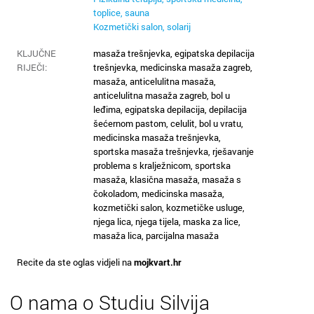
Kaštela
toplice, sauna
Kozmetički salon, solarij
Knin
KLJUČNE
masaža trešnjevka, egipatska depilacija
RIJEČI:
trešnjevka, medicinska masaža zagreb,
Koprivn
masaža, anticelulitna masaža,
anticelulitna masaža zagreb, bol u
Kraljevi
leđima, egipatska depilacija, depilacija
šećernom pastom, celulit, bol u vratu,
Krapina
medicinska masaža trešnjevka,
sportska masaža trešnjevka, rješavanje
problema s kralježnicom, sportska
Križevci
masaža, klasična masaža, masaža s
čokoladom, medicinska masaža,
Kutina
kozmetički salon, kozmetičke usluge,
njega lica, njega tijela, maska za lice,
masaža lica, parcijalna masaža
Labin
Recite da ste oglas vidjeli na
mojkvart.hr
Makars
O nama o Studiu Silvija
Marija B