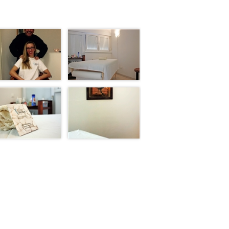
ač
ar
rčula
k
g
na