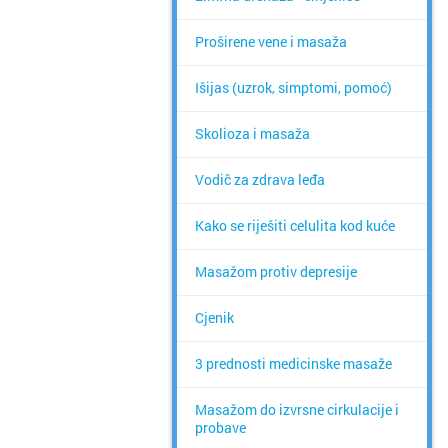
Proširene vene i masaža
Išijas (uzrok, simptomi, pomoć)
Skolioza i masaža
Vodič za zdrava leđa
Kako se riješiti celulita kod kuće
Masažom protiv depresije
Cjenik
3 prednosti medicinske masaže
Masažom do izvrsne cirkulacije i
probave