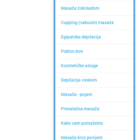
Masaža čokoladom
Cupping (vakuum) masaža
Egipatska depilacija
Poklon bon
Kozmetičke usluge
Depilacija voskom
Masaža - pojam
Prenatalna masaža
Kako vam pomažemo
Masaža kroz povijest