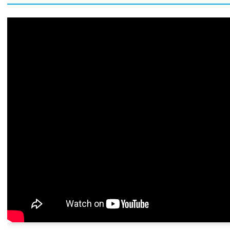
Metkovi
Nin
Nova Gr
Novalja
Novigra
Omiš
Opatija
Oroslav
Osijek