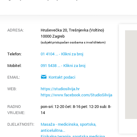
Donja S
Drniš
ADRESA:
Hruševečka 20, Trešnjevka (Voltino)
Dubrovn
10000 Zagreb
(subjekt pristupačan osobama s invaliditetom)
Dugo Se
Telefon:
01 4104 ... - Klikni za broj
Gospić
Mobitel:
091 5438 ... - Klikni za broj
EMAIL:
Kontakt podaci
Imotski
WEB:
https://studiosilvija.hr
Ivanić 
https://www.facebook.com/StudioSilvija
RADNO
pon-sri: 12-20 čet: 8-16 pet: 12-20 sub: 8-
Jastreb
VRIJEME
:
14
Karlova
DJELATNOSTI:
Masaža - medicinska, sportska,
anticelulitna...
Fizikalna terapija, sportska medicina,