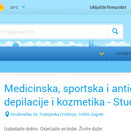
Wellness, SPA, Sauna
Uključite firmu/obrt
20°C
Bakar
Zdravo mršavljenje, nutricionizam
Benkov
Biograd
Bjelova
ODABER
Buzet
Čakovec
Medicinska, sportska i ant
Čazma
depilacije i kozmetika - Stud
Đakovo
Trešnjevka (Voltino), Zagre
Hruševečka 20, Trešnjevka (Voltino), 10000 Zagreb
Daruvar
Izgledajte dobro. Osjećajte se bolje. Živite duže.