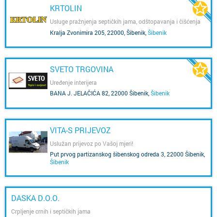
KRTOLIN
Usluge pražnjenja septičkih jama, odštopavanja i čišćenja
cijevi Šibenik
Kralja Zvonimira 205, 22000, Šibenik
,
Šibenik
SVETO TRGOVINA
Uređenje interijera
BANA J. JELAČIĆA 82, 22000 Šibenik
,
Šibenik
VITA-S PRIJEVOZ
Uslužan prijevoz po Vašoj mjeri!
Put prvog partizanskog šibenskog odreda 3, 22000 Šibenik
,
Šibenik
DASKA D.O.O.
Crpljenje crnih i septičkih jama