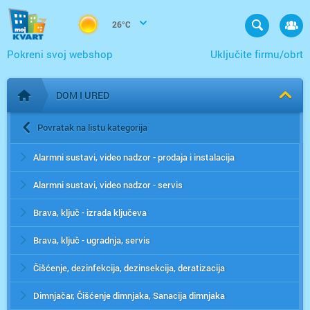
26°C
Pokreni svoj webshop
Uključite firmu/obrt
DOM I URED
Početna stranica
Povratak na listu kategorija
Alarmni sustavi, video nadzor - prodaja i instalacija
Alarmni sustavi, video nadzor - servis
Brava, ključ - izrada ključeva
Brava, ključ - ugradnja, servis
Čišćenje, dezinfekcija, dezinsekcija, deratizacija
Dimnjačar, Čišćenje dimnjaka, Sanacija dimnjaka