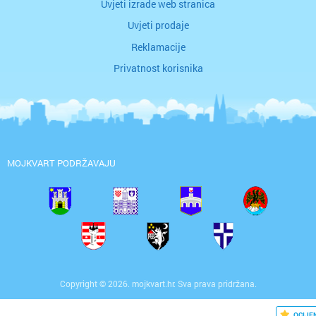
Uvjeti izrade web stranica
Uvjeti prodaje
Reklamacije
Privatnost korisnika
MOJKVART PODRŽAVAJU
Copyright © 2026. mojkvart.hr. Sva prava pridržana.
OCIJE