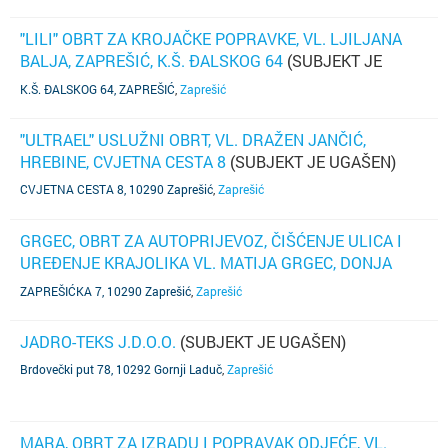
"LILI" OBRT ZA KROJAČKE POPRAVKE, VL. LJILJANA
BALJA, ZAPREŠIĆ, K.Š. ĐALSKOG 64
(SUBJEKT JE
UGAŠEN)
K.Š. ĐALSKOG 64, ZAPREŠIĆ
,
Zaprešić
"ULTRAEL" USLUŽNI OBRT, VL. DRAŽEN JANČIĆ,
HREBINE, CVJETNA CESTA 8
(SUBJEKT JE UGAŠEN)
CVJETNA CESTA 8, 10290 Zaprešić
,
Zaprešić
GRGEC, OBRT ZA AUTOPRIJEVOZ, ČIŠĆENJE ULICA I
UREĐENJE KRAJOLIKA VL. MATIJA GRGEC, DONJA
BISTRA, ZAPREŠIĆKA 7
(SUBJEKT JE UGAŠEN)
ZAPREŠIĆKA 7, 10290 Zaprešić
,
Zaprešić
JADRO-TEKS J.D.O.O.
(SUBJEKT JE UGAŠEN)
Brdovečki put 78, 10292 Gornji Laduč
,
Zaprešić
MARA, OBRT ZA IZRADU I POPRAVAK ODJEĆE, VL.