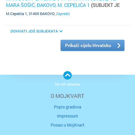
MARA ŠOŠIĆ, ĐAKOVO, M. CEPELIĆA 1
(SUBJEKT JE
UGAŠEN)
M.Cepelića 1, 31400 ĐAKOVO
,
Zaprešić
DOHVATI JOŠ SUBJEKATA
Prikaži cijelu Hrvatsku
Na vrh stranice
O MOJKVART
Popis gradova
Impressum
Posao u MojKvart