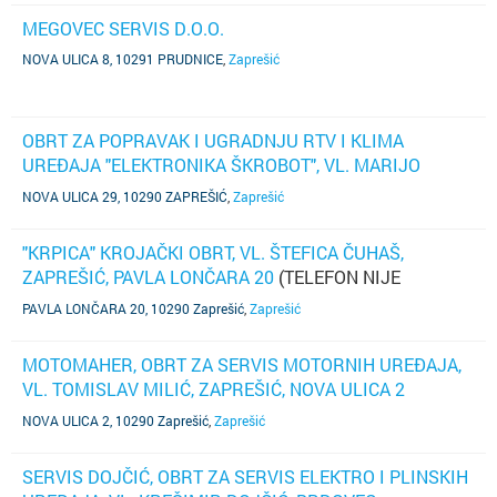
MEGOVEC SERVIS D.O.O.
NOVA ULICA 8, 10291 PRUDNICE
,
Zaprešić
OBRT ZA POPRAVAK I UGRADNJU RTV I KLIMA
UREĐAJA "ELEKTRONIKA ŠKROBOT", VL. MARIJO
ŠKROBOT, ZAPREŠIĆ,NOVA ULICA 29
NOVA ULICA 29, 10290 ZAPREŠIĆ
,
Zaprešić
"KRPICA" KROJAČKI OBRT, VL. ŠTEFICA ČUHAŠ,
ZAPREŠIĆ, PAVLA LONČARA 20
(TELEFON NIJE
POZNAT)
PAVLA LONČARA 20, 10290 Zaprešić
,
Zaprešić
MOTOMAHER, OBRT ZA SERVIS MOTORNIH UREĐAJA,
VL. TOMISLAV MILIĆ, ZAPREŠIĆ, NOVA ULICA 2
(TELEFON NIJE POZNAT)
NOVA ULICA 2, 10290 Zaprešić
,
Zaprešić
SERVIS DOJČIĆ, OBRT ZA SERVIS ELEKTRO I PLINSKIH