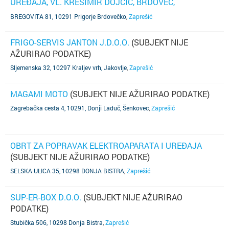
UREĐAJA, VL. KREŠIMIR DOJČIĆ, BRDOVEC,
BREGOVITA 81
(TELEFON NIJE POZNAT)
BREGOVITA 81, 10291 Prigorje Brdovečko
,
Zaprešić
FRIGO-SERVIS JANTON J.D.O.O.
(SUBJEKT NIJE
AŽURIRAO PODATKE)
Sljemenska 32, 10297 Kraljev vrh, Jakovlje
,
Zaprešić
MAGAMI MOTO
(SUBJEKT NIJE AŽURIRAO PODATKE)
Zagrebačka cesta 4, 10291, Donji Laduč, Šenkovec
,
Zaprešić
OBRT ZA POPRAVAK ELEKTROAPARATA I UREĐAJA
(SUBJEKT NIJE AŽURIRAO PODATKE)
SELSKA ULICA 35, 10298 DONJA BISTRA
,
Zaprešić
SUP-ER-BOX D.O.O.
(SUBJEKT NIJE AŽURIRAO
PODATKE)
Stubička 506, 10298 Donja Bistra
,
Zaprešić