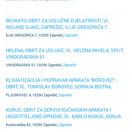
BICIKATO, OBRT ZA USLUŽNE DJELATNOSTI, VL.
ROLAND GJAIĆ, ZAPREŠIĆ, ILIJE GREGORIĆA 7
ILIJE GREGORIĆA 7, 10290 Zaprešić
,
Zaprešić
HELENA, OBRT ZA USLUGE, VL. HELENA PAVELA, SPLIT,
VINOGRADSKA 51
VINOGRADSKA 51, 10290 Zaprešić
,
Zaprešić
KLIMATIZACIJA I POPRAVAK APARATA "BOROVEC" -
OBRT, VL. TOMISLAV BOROVEC, GORNJA BISTRA,
PLJUSKOVEC 4
PLJUSKOVEC 4, 10290 Zaprešić
,
Zaprešić
KURUC, OBRT ZA SERVIS KUĆANSKIH APARATA I
UGOSTITELJSKE OPREME, VL. KARLO KURUC, DONJA
PUŠĆA, KUMROVEČKA 83
Kumrovečka 83, 10290 Zaprešić
,
Zaprešić