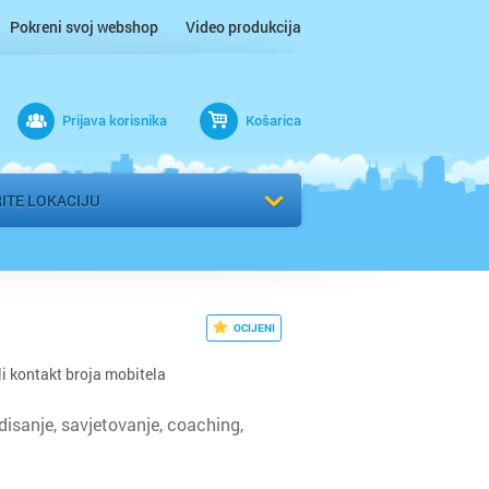
Pokreni svoj webshop
Video produkcija
ac
Prijava korisnika
Košarica
 n/m
r
ITE LOKACIJU
 / Međimurje
OCIJENI
li kontakt broja mobitela
 disanje, savjetovanje, coaching,