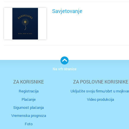
otok Br
Savjetovanje
otok Hv
SAZNAJ VIŠE
otok Ko
otok Kr
otok Pa
Na vrh stranice
Pazin
ZA KORISNIKE
ZA POSLOVNE KORISNIKE
Petrinja
Registracija
Uključite svoju firmu/obrt u mojkvar
Plaćanje
Video produkcija
Podstra
Sigurnost plaćanja
Poreč
Vremenska prognoza
Foto