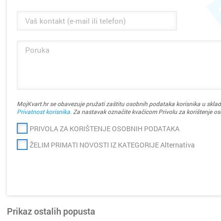
Kaštela
Knin
Koprivn
Kraljevi
Krapina
MojKvart.hr se obavezuje pružati zaštitu osobnih podataka korisnika u sklad
Privatnost korisnika
. Za nastavak označite kvačicom Privolu za korištenje o
Križevci
PRIVOLA ZA KORIŠTENJE OSOBNIH PODATAKA
Kutina
ŽELIM PRIMATI NOVOSTI IZ KATEGORIJE Alternativa
Labin
Makars
Prikaz ostalih popusta
Marija B