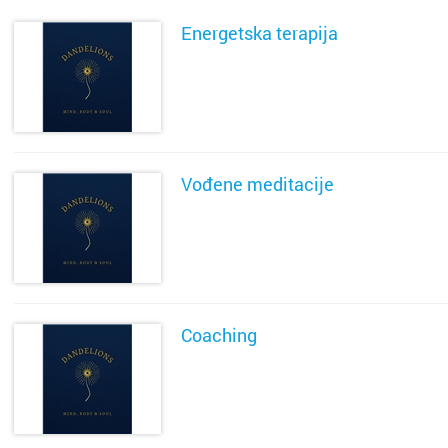
Energetska terapija
Metkovi
Nin
SAZNAJ VIŠE
Nova Gr
Novalja
Vođene meditacije
Novigra
SAZNAJ VIŠE
Omiš
Opatija
Coaching
Oroslav
SAZNAJ VIŠE
Osijek