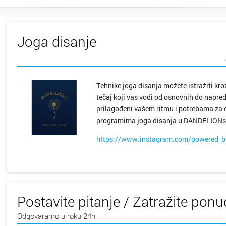
Donja S
Drniš
Joga disanje
Dubrovn
Dugo Se
Tehnike joga disanja možete istražiti kroz
tečaj koji vas vodi od osnovnih do napre
Gospić
prilagođeni vašem ritmu i potrebama za o
programima joga disanja u DANDELIONs
Imotski
https://www.instagram.com/powered_by
Ivanić 
Jastreb
Postavite pitanje / Zatražite pon
Karlova
Odgovaramo u roku 24h