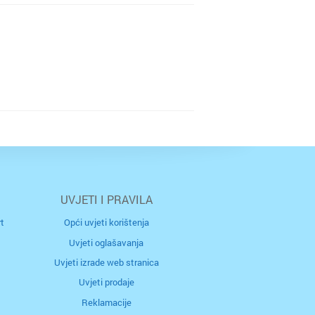
ač
ar
rčula
k
g
UVJETI I PRAVILA
t
Opći uvjeti korištenja
Uvjeti oglašavanja
na
Uvjeti izrade web stranica
Uvjeti prodaje
Reklamacije