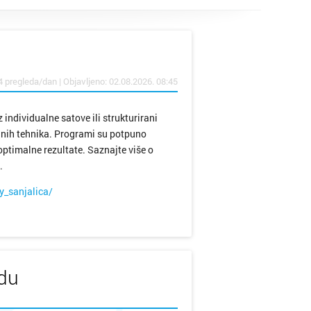
tubica
ik
4 pregleda/dan | Objavljeno: 02.08.2026. 08:45
lo
 individualne satove ili strukturirani
dnih tehnika. Programi su potpuno
ptimalne rezultate. Saznajte više o
.
_sanjalica/
Grad
arsko
udu
c