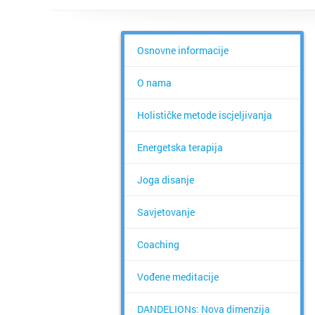
Osnovne informacije
O nama
Holističke metode iscjeljivanja
Energetska terapija
Joga disanje
Savjetovanje
Coaching
Vođene meditacije
DANDELIONs: Nova dimenzija