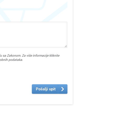
ica
ca
u sa Zakonom. Za više informacije kliknite
sobnih podataka.
Pošalji upit
ka
istrica