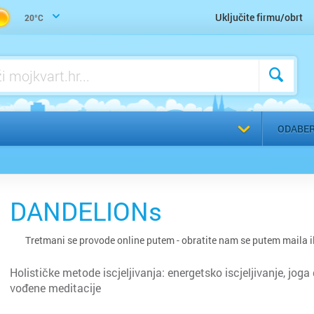
Zdrava hrana, makrobiotika, vegetarijanstvo, veganstvo
Uključite firmu/obrt
20°C
Bakar
Benkov
Biograd
Bjelova
ODABER
Buzet
Čakovec
DANDELIONs
Čazma
Tretmani se provode online putem - obratite nam se putem maila i
Đakovo
Holističke metode iscjeljivanja: energetsko iscjeljivanje, joga
vođene meditacije
Daruvar