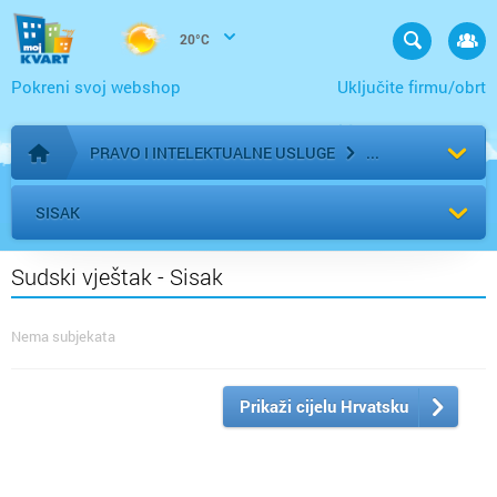
20°C
Pokreni svoj webshop
Uključite firmu/obrt
PRAVO I INTELEKTUALNE USLUGE
Početna stranica
SISAK
Sudski vještak - Sisak
Nema subjekata
Prikaži cijelu Hrvatsku