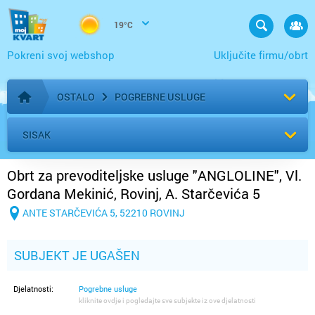
19°C
Pokreni svoj webshop
Uključite firmu/obrt
OSTALO
POGREBNE USLUGE
Početna stranica
SISAK
Obrt za prevoditeljske usluge "ANGLOLINE", Vl.
Gordana Mekinić, Rovinj, A. Starčevića 5
ANTE STARČEVIĆA 5, 52210 ROVINJ
SUBJEKT JE UGAŠEN
Djelatnosti:
Pogrebne usluge
kliknite ovdje i pogledajte sve subjekte iz ove djelatnosti