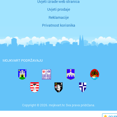
Uvjeti izrade web stranica
Uvjeti prodaje
Reklamacije
Privatnost korisnika
MOJKVART PODRŽAVAJU
Copyright © 2026. mojkvart.hr. Sva prava pridržana.
OCIJE