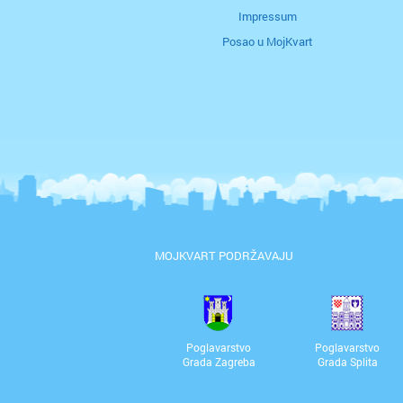
Impressum
Posao u MojKvart
MOJKVART PODRŽAVAJU
Poglavarstvo
Poglavarstvo
Grada Zagreba
Grada Splita