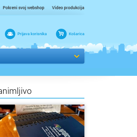
Pokreni svoj webshop
Video produkcija
Prijava korisnika
Košarica
rad
animljivo