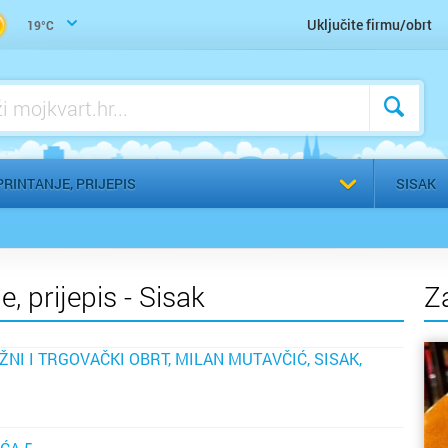
Žig, Pečat, Štambilj, Graviranje
Uključite firmu/obrt
19°C
Odaberi g
RINTANJE, PRIJEPIS
SISAK
, prijepis - Sisak
Z
ŽNI I TRGOVAČKI OBRT, MILAN MUTAVČIĆ, SISAK,