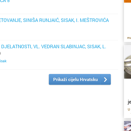
IĆA 5
TOVANJE, SINIŠA RUNJAIĆ, SISAK, I. MEŠTROVIĆA
ma
JELATNOSTI, VL. VEDRAN SLABINJAC, SISAK, L.
)
pr
isak
s
k
Prikaži cijelu Hrvatsku
p
p
p
ni
j
pr
U 
kv
ri
z
ne