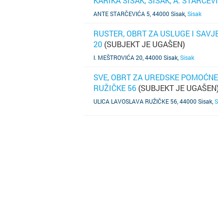
KARIKA SISAK, SISAK, A. STARČEV
SAZNAJ VIŠE
ANTE STARČEVIĆA 5, 44000 Sisak
,
Sisak
RUSTER, OBRT ZA USLUGE I SAVJE
20
(SUBJEKT JE UGAŠEN)
SAZNAJ VIŠE
I. MEŠTROVIĆA 20, 44000 Sisak
,
Sisak
SVE, OBRT ZA UREDSKE POMOĆNE D
RUŽIČKE 56
(SUBJEKT JE UGAŠEN
SAZNAJ VIŠE
ULICA LAVOSLAVA RUŽIČKE 56, 44000 Sisak
,
S