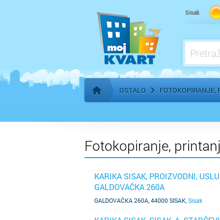
Pogrebne usluge
Sisak
OSTALO
FOTOKOPIRANJE, P
Početna stranica
Fotokopiranje, printanje
KARIKA SISAK, PROIZVODNI, USLU
GALDOVAČKA 260A
SAZNAJ VIŠE
GALDOVAČKA 260A, 44000 SISAK
,
Sisak