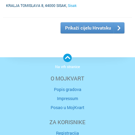
KRALJA TOMISLAVA 8, 44000 SISAK
,
Sisak
Prikaži cijelu Hrvatsku
Na vrh stranice
O MOJKVART
Popis gradova
Impressum
Posao u MojKvart
ZA KORISNIKE
Registracija