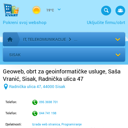
19°C
Pokreni svoj webshop
Uključite firmu/obrt
IT, TELEKOMUNIKACIJE
Početna stranica
SISAK
Geoweb, obrt za geoinformatičke usluge, Saša
Vranić, Sisak, Radnička ulica 47
Radnička ulica 47, 44000 Sisak
Telefon:
095 3698 701
Telefon:
044 741 198
Djelatnosti:
Izrada web stranica, Programiranje