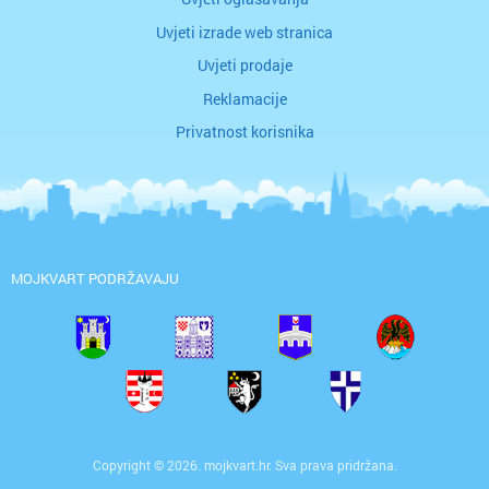
Uvjeti izrade web stranica
Uvjeti prodaje
Reklamacije
Privatnost korisnika
MOJKVART PODRŽAVAJU
Copyright © 2026. mojkvart.hr. Sva prava pridržana.