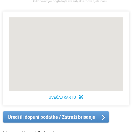
kliknite ovdje i pogledajte sve subjekte iz ove djelatnosti
UVEĆAJ KARTU
Uredi ili dopuni podatke / Zatraži brisanje