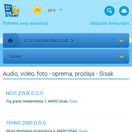
20°C
Pokreni svoj webshop
Uključite firmu/obrt
IT, TELEKOMUNIKACIJE
Početna stranica
SISAK
Audio, video, foto - oprema, prodaja - Sisak
NOVI ZVUK D.O.O.
Trg grada Heidenheima 1, 44000 Sisak
,
Sisak
TEHNO 2000 D.O.O.
Silvija Strahimira Kranjčevića 4, 44000 SISAK
,
Sisak