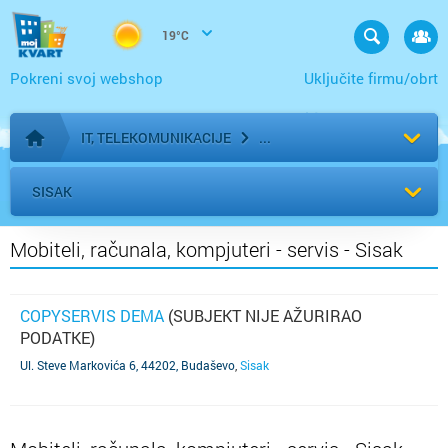
19°C
Pokreni svoj webshop
Uključite firmu/obrt
IT, TELEKOMUNIKACIJE
Početna stranica
SISAK
Mobiteli, računala, kompjuteri - servis - Sisak
COPYSERVIS DEMA
(SUBJEKT NIJE AŽURIRAO
PODATKE)
Ul. Steve Markovića 6, 44202, Budaševo
,
Sisak