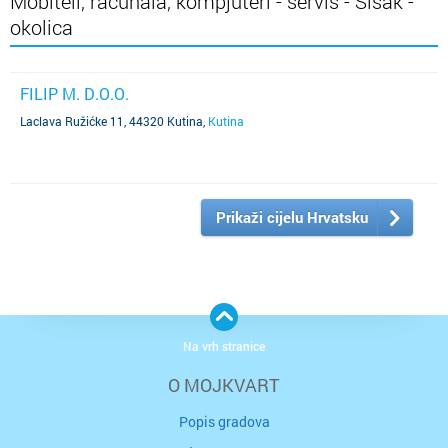
Mobiteli, računala, kompjuteri - servis - Sisak -
okolica
FILIP M. D.O.O.
Laclava Ružićke 11, 44320 Kutina
,
Kutina
Prikaži cijelu Hrvatsku
Na vrh stranice
O MOJKVART
Popis gradova