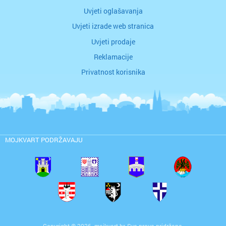
Uvjeti oglašavanja
Uvjeti izrade web stranica
Uvjeti prodaje
Reklamacije
Privatnost korisnika
MOJKVART PODRŽAVAJU