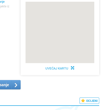
anje
jekte iz
UVEĆAJ KARTU
isanje
OCIJENI