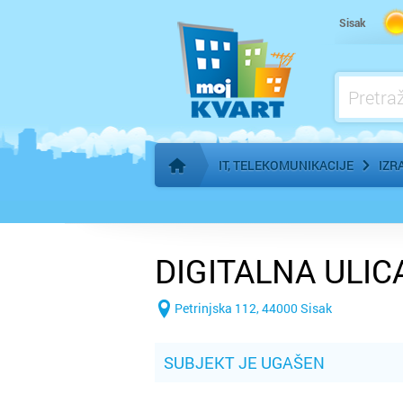
Sisak
IT, TELEKOMUNIKACIJE
IZR
Početna stranica
DIGITALNA ULICA 
Petrinjska 112, 44000 Sisak
SUBJEKT JE UGAŠEN