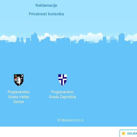
Reklamacije
Privatnost korisnika
Poglavarstvo
Poglavarstvo
Grada Velike
Grada Zaprešića
Gorice
©
Idoneus d.o.o.
OCIJE