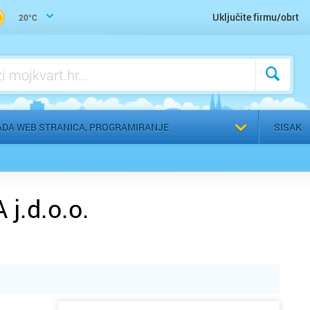
Uključite firmu/obrt
20°C
Odaberi g
ADA WEB STRANICA, PROGRAMIRANJE
SISAK
j.d.o.o.