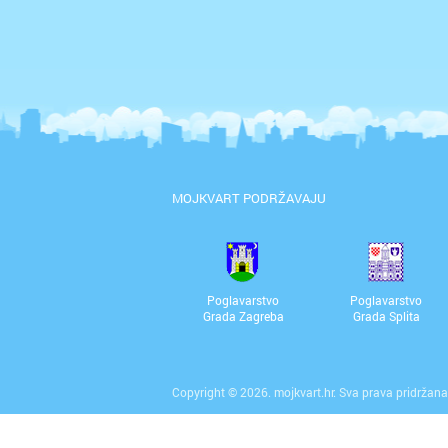
MOJKVART PODRŽAVAJU
Poglavarstvo
Poglavarstvo
Grada Zagreba
Grada Splita
Copyright © 2026. mojkvart.hr. Sva prava pridržana