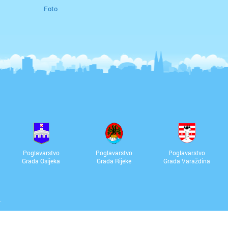
Foto
Poglavarstvo
Poglavarstvo
Poglavarstvo
Grada Osijeka
Grada Rijeke
Grada Varaždina
.