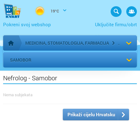
19°C
Pokreni svoj webshop
Uključite firmu/obrt
MEDICINA, STOMATOLOGIJA, FARMACIJA
Početna stranica
SAMOBOR
Nefrolog - Samobor
Nema subjekata
Prikaži cijelu Hrvatsku