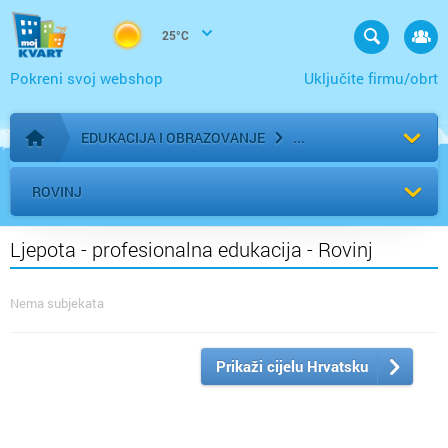
25°C
Pokreni svoj webshop
Uključite firmu/obrt
EDUKACIJA I OBRAZOVANJE
Početna stranica
ROVINJ
Ljepota - profesionalna edukacija - Rovinj
Nema subjekata
Prikaži cijelu Hrvatsku