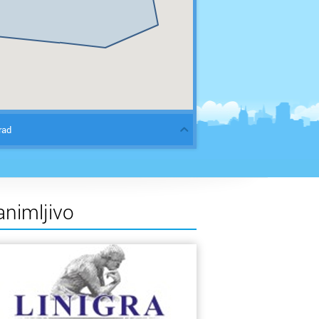
rad
animljivo