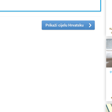
Prikaži cijelu Hrvatsku
K
ra
il
st
iz
m
S
k
uo
ne