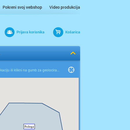
Pokreni svoj webshop
Video produkcija
Prijava korisnika
Košarica
A
Odaberi lokaciju ili klikni na gumb za geolociranje