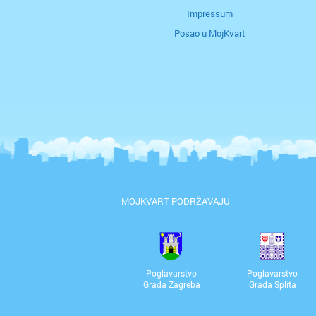
Impressum
Posao u MojKvart
MOJKVART PODRŽAVAJU
Poglavarstvo
Poglavarstvo
Grada Zagreba
Grada Splita