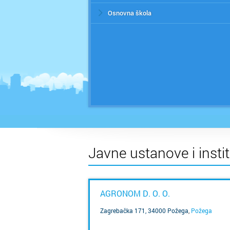
Osnovna škola
Javne ustanove i insti
AGRONOM D. O. O.
Zagrebačka 171, 34000 Požega
,
Požega
SAZNAJ VIŠE