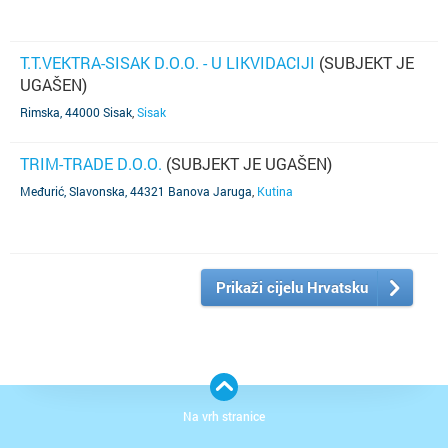
T.T.VEKTRA-SISAK D.O.O. - U LIKVIDACIJI
(SUBJEKT JE
UGAŠEN)
Rimska, 44000 Sisak
,
Sisak
TRIM-TRADE D.O.O.
(SUBJEKT JE UGAŠEN)
Međurić, Slavonska, 44321 Banova Jaruga
,
Kutina
Prikaži cijelu Hrvatsku
Na vrh stranice