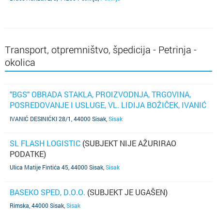
Transport, otpremništvo, špedicija - Petrinja -
okolica
"BGS" OBRADA STAKLA, PROIZVODNJA, TRGOVINA,
POSREDOVANJE I USLUGE, VL. LIDIJA BOŽIČEK, IVANIĆ
DESINIĆKI 28/1, DESINIĆ.
IVANIĆ DESINIĆKI 28/1, 44000 Sisak
,
Sisak
SL FLASH LOGISTIC
(SUBJEKT NIJE AŽURIRAO
PODATKE)
Ulica Matije Fintića 45, 44000 Sisak
,
Sisak
BASEKO SPED, D.O.O.
(SUBJEKT JE UGAŠEN)
Rimska, 44000 Sisak
,
Sisak