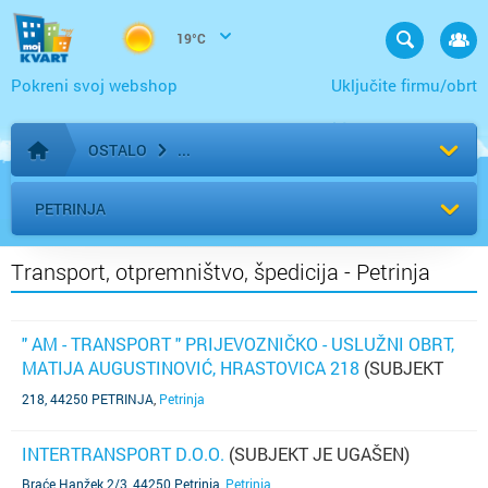
19°C
Pokreni svoj webshop
Uključite firmu/obrt
OSTALO
Početna stranica
PETRINJA
Transport, otpremništvo, špedicija - Petrinja
" AM - TRANSPORT " PRIJEVOZNIČKO - USLUŽNI OBRT,
MATIJA AUGUSTINOVIĆ, HRASTOVICA 218
(SUBJEKT
JE UGAŠEN)
218, 44250 PETRINJA
,
Petrinja
INTERTRANSPORT D.O.O.
(SUBJEKT JE UGAŠEN)
Braće Hanžek 2/3, 44250 Petrinja
,
Petrinja