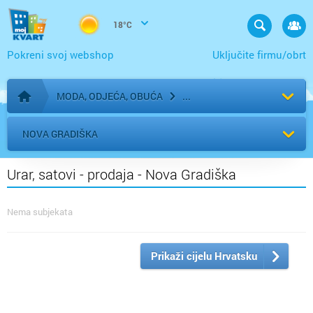
18°C
Pokreni svoj webshop
Uključite firmu/obrt
MODA, ODJEĆA, OBUĆA
Početna stranica
NOVA GRADIŠKA
Urar, satovi - prodaja - Nova Gradiška
Nema subjekata
Prikaži cijelu Hrvatsku