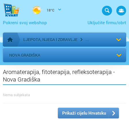
18°C
Pokreni svoj webshop
Uključite firmu/obrt
LJEPOTA, NJEGA I ZDRAVLJE
Početna stranica
NOVA GRADIŠKA
Aromaterapija, fitoterapija, refleksoterapija -
Nova Gradiška
Nema subjekata
Prikaži cijelu Hrvatsku