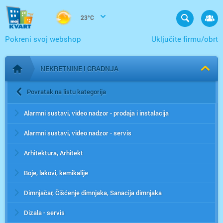
23°C
Pokreni svoj webshop
Uključite firmu/obrt
NEKRETNINE I GRADNJA
Početna stranica
Povratak na listu kategorija
Alarmni sustavi, video nadzor - prodaja i instalacija
Alarmni sustavi, video nadzor - servis
Arhitektura, Arhitekt
Boje, lakovi, kemikalije
Dimnjačar, Čišćenje dimnjaka, Sanacija dimnjaka
Dizala - servis