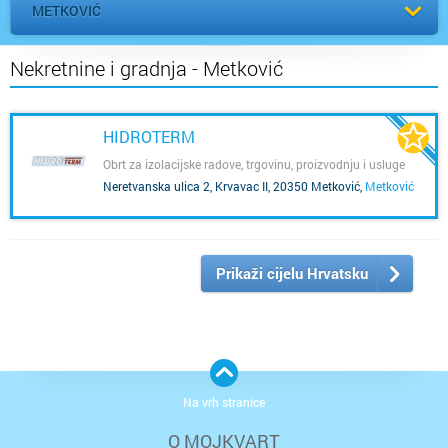
METKOVIĆ
Nekretnine i gradnja - Metković
HIDROTERM
Obrt za izolacijske radove, trgovinu, proizvodnju i usluge
Neretvanska ulica 2, Krvavac II, 20350 Metković
,
Metković
Prikaži cijelu Hrvatsku
Na vrh stranice
O MOJKVART