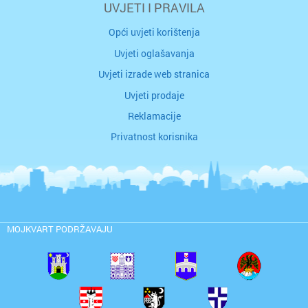
UVJETI I PRAVILA
Opći uvjeti korištenja
Uvjeti oglašavanja
Uvjeti izrade web stranica
Uvjeti prodaje
Reklamacije
Privatnost korisnika
MOJKVART PODRŽAVAJU