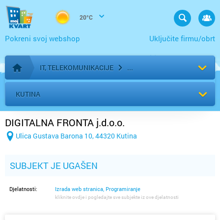
20°C
Pokreni svoj webshop
Uključite firmu/obrt
IT, TELEKOMUNIKACIJE
Početna stranica
KUTINA
DIGITALNA FRONTA j.d.o.o.
Ulica Gustava Barona 10, 44320 Kutina
SUBJEKT JE UGAŠEN
Djelatnosti:
Izrada web stranica, Programiranje
kliknite ovdje i pogledajte sve subjekte iz ove djelatnosti