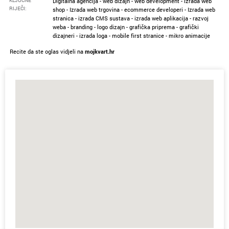
KLJUČNE
Digitalna agencija - web dizajn - web development - izrada web
RIJEČI:
shop - Izrada web trgovina - ecommerce developeri - Izrada web
stranica - izrada CMS sustava - izrada web aplikacija - razvoj
weba - branding - logo dizajn - grafička priprema - grafički
dizajneri - izrada loga - mobile first stranice - mikro animacije
Recite da ste oglas vidjeli na
mojkvart.hr