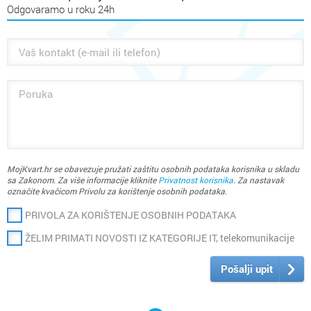
Odgovaramo u roku 24h
dizajn...
OSNOVANI 2005.
Mi smo digitalna agencija koja primarno pruža usluge web dizajna i
web developmenta. Specijalizirani smo za izradu web shopova.
Imate za nas neki projekt? -
KONTAKTIRAJTE NAS!
MojKvart.hr se obavezuje pružati zaštitu osobnih podataka korisnika u skladu
sa Zakonom. Za više informacije kliknite
Privatnost korisnika
. Za nastavak
označite kvačicom Privolu za korištenje osobnih podataka.
PRIVOLA ZA KORIŠTENJE OSOBNIH PODATAKA
ŽELIM PRIMATI NOVOSTI IZ KATEGORIJE IT, telekomunikacije
Pošalji upit