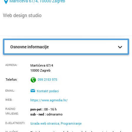
Martićeva 67/4, 10000 Zagreb
Web design studio
Osnovne informacije
ADRESA:
Martićeva 67/4
10000 Zagreb
Telefon:
099 2153 975
EMAIL:
Kontakt podaci
WEB:
https://www.agmedia.hr/
RADNO
pon-pet :
08 - 16 h
VRIJEME
:
sub - ned :
odmaramo
DJELATNOSTI:
Izrada web stranica, Programiranje