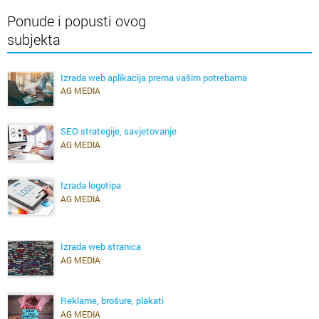
Ponude i popusti ovog
subjekta
Izrada web aplikacija prema vašim potrebama
AG MEDIA
SEO strategije, savjetovanje
AG MEDIA
Izrada logotipa
AG MEDIA
Zašto odabrati baš nas?
Mi smo web dizajn agencija s višegodišnjim iskustvom, te
Izrada web stranica
AG MEDIA
naglaskom na izradu kompleksnih i unikatnih internet projekata.
Dugogodišnje iskustvo
Reklame, brošure, plakati
AG MEDIA
S preko 17 godina iskustva i in-house timom izrađujemo cjelovita