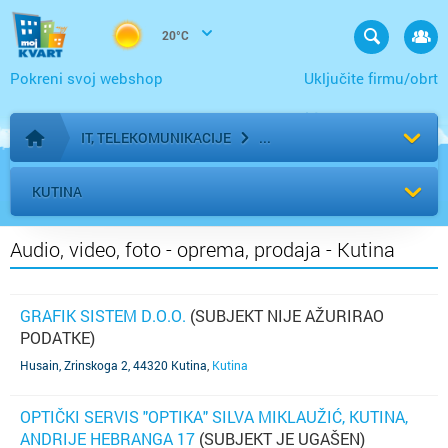
20°C
Pokreni svoj webshop
Uključite firmu/obrt
IT, TELEKOMUNIKACIJE
Početna stranica
KUTINA
Audio, video, foto - oprema, prodaja - Kutina
GRAFIK SISTEM D.O.O.
(SUBJEKT NIJE AŽURIRAO
PODATKE)
Husain, Zrinskoga 2, 44320 Kutina
,
Kutina
OPTIČKI SERVIS "OPTIKA" SILVA MIKLAUŽIĆ, KUTINA,
ANDRIJE HEBRANGA 17
(SUBJEKT JE UGAŠEN)